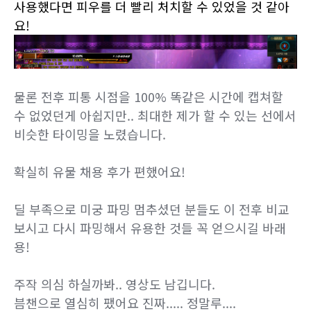
사용했다면
피우를 더 빨리 처치할 수 있었을 것 같아
요!
물론 전후 피통 시점을 100% 똑같은 시간에 캡쳐할
수 없었던게 아쉽지만.. 최대한 제가 할 수 있는 선에서
비슷한 타이밍을 노렸습니다.
확실히 유물 채용 후가 편했어요!
딜 부족으로 미궁 파밍 멈추셨던 분들도 이 전후 비교
보시고 다시 파밍해서 유용한 것들 꼭 얻으시길 바래
용!
주작 의심 하실까봐.. 영상도 남깁니다.
븜챈으로 열심히 팼어요 진짜..... 정말루....