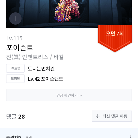
오던 7회
Lv.115
포이즌트
진(眞) 인챈트리스 / 바칼
토니는먼치킨
Lv.42 포이즌랜드
인장 확인하기
댓글
28
최신 댓글 이동
추격자D
카인