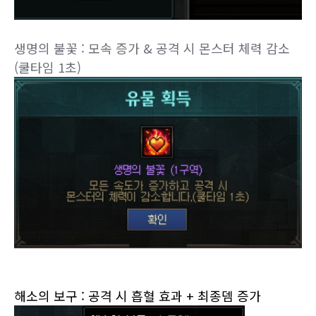
생명의 불꽃 :
모속 증가 & 공격 시 몬스터 체력 감소
(쿨타임 1초)
해소의 보구 : 공격 시 흡혈 효과
+ 최종뎀 증가