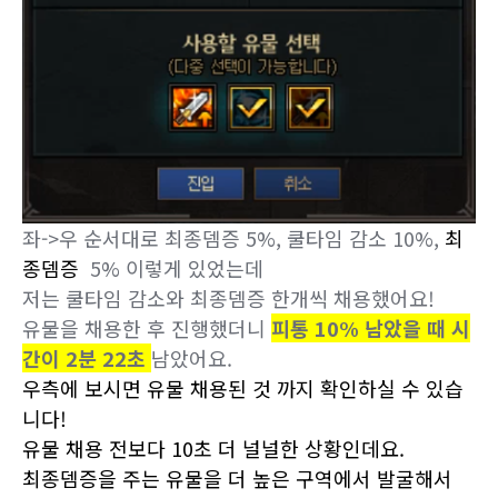
좌->우 순서대로 최종뎀증 5%, 쿨타임 감소 10%,
최
종뎀증
5% 이렇게 있었는데
저는 쿨타임 감소와 최종뎀증 한개씩 채용했어요!
유물을 채용한 후 진행했더니
피통 10% 남았을 때 시
간이 2분 22초
남았어요.
우측에 보시면 유물 채용된 것 까지 확인하실 수 있습
니다!
유물 채용 전보다 10초 더 널널한 상황인데요.
최종뎀증을 주는 유물을 더 높은 구역에서 발굴해서