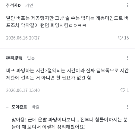
추격자D
카인
일단 버프는 제공했지만 그냥 줄 수는 없다는 개똥마인드로 버
프조차 악착같이 랜덤 파밍시킴ㄹㅇㅋㅋ
2026.06.16 20:27
15
神의恩寵
안톤
버프 파밍하는 시간>절약되는 시간이라 진짜 딜부족으로 시간
제한에 걸리는 거 아니면 할 필요가 없긴 함
2026.06.17 15:40
1
포이즌트
바칼
맞아용! 근데 운빨 파밍이다보니... 전부터 힘들어하시는 분
들이 꽤 보여서 이렇게 정리해봤어요!