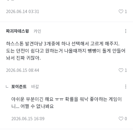
2026.06.14 03:31
1
파괴자데스윙
카인
하스스톤 발견마냥 3개중에 하나 선택해서 고르게 해주지.
도는 던전이 쉽다고 원하는거 나올때까지 뺑뺑이 돌게 만들어
놔서 진짜 귀찮아.
2026.06.15 08:44
1
포이즌트
바칼
아쉬운 부분이긴 해요 ㅠㅠ 확률을 워낙 좋아하는 게임이
니... 어쩔 수 없나봐요
2026.06.15 16:09
0