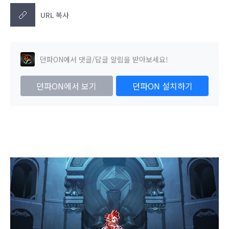
URL 복사
던파ON에서 댓글/답글 알림을 받아보세요!
던파ON에서 보기
던파ON 설치하기