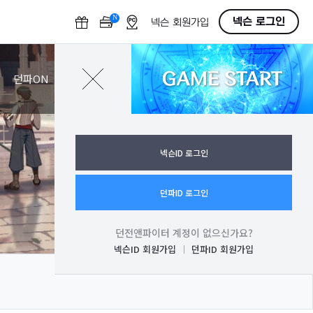
N
O
넥슨 로그인
넥슨 회원가입
F
F
GAME START
로그인
던파ON
넥슨ID 로그인
던파ID 로그인
던전앤파이터 계정이 없으신가요?
넥슨ID 회원가입
던파ID 회원가입