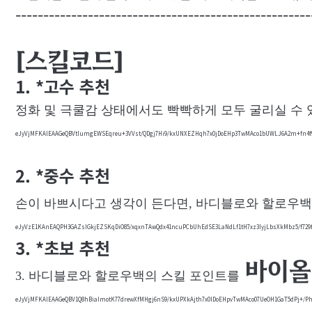
-----------------------------------------------------
[스킬코드]
1. *고수 추천
정화 및 극쿨감 상태에서도 빡빡하게 모두 굴리실 수 
eJyVjMFKAlEAAGeQBVtIumgEWSEqreu+3VVst/QDgj7Hi9/kxUNXEZHqh7x0jDoEHp3TwMAco1bUWLJ6A2m+fn4f9
2. *중수 추천
손이 바쁘시다고 생각이 든다면,
바디블로와 할로우백
eJyVzE1KAnEAQPH3GAZsIGkjEZSKqDiO85/xqxnTAwQdx41ncuPCbUhEdSE3LaNdLf1tH7xz3IyjLbsXkMbz5/f
3. *초보 추천
바이올
3. 바디블로와 할로우백의 스킬 포인트를
eJyVjMFKAlEAAGeQBV1Q8hBiaImotK77drewXfMHgj6nS9/kxUPXkAjth7x0lDoEHpvTwMAco07UeOH1GaT5dPj