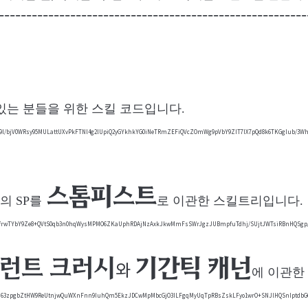
--------------------------------------------------------
있는 분들을 위한 스킬 코드입니다.
l/bjV0WRsy95MULattUXvPkFTNl4g2lUpiQ2yGYkhkYG0iNeTRmZEFiQVcZOmWg9pVbY9ZIT7lX7pQd8k6TKGglub/3Wht
스톰피스트
의 SP를
로 이관한 스킬트리입니다.
729frwTYbY9Ze8+QVtS0qb3n0hqWysMPMO6ZKaUphRDAjNzAxkJkwMmFsSWrJgzJUBmpfuTdhj/SUjtJWTsiRBnHQSgp
런트 크러시
기간틱 캐넌
와
에 이관한
+/Ph63zpgbZtHW9ReUtnjwQuWXnFnn9IuhQm5EkzJDCwMpMbcGjO3ILFgqMyUqTpRBsZskLFyo1wrO+SNJlHQSnIptdb