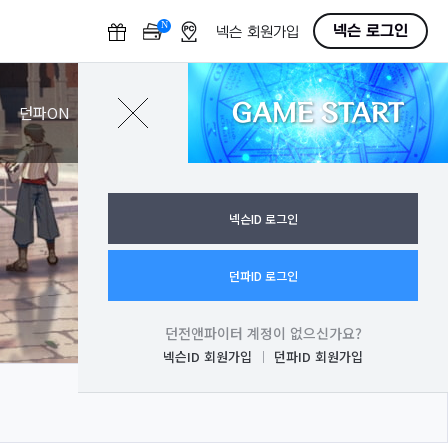
N
O
넥슨 로그인
넥슨 회원가입
F
F
GAME START
로그인
던파ON
넥슨ID 로그인
던파ID 로그인
던전앤파이터 계정이 없으신가요?
넥슨ID 회원가입
던파ID 회원가입