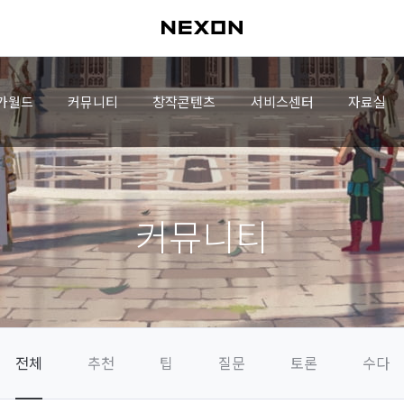
가월드
커뮤니티
창작콘텐츠
서비스센터
자료실
커뮤니티
전체
추천
팁
질문
토론
수다