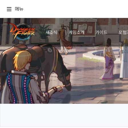
메뉴
새소식
게임소개
가이드
모험