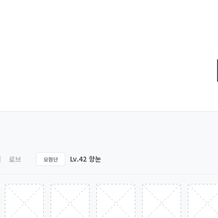
Lv.42 향눈
로브
모험단