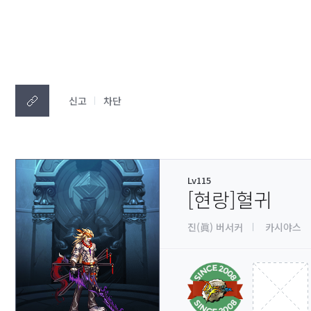
신고
차단
Lv115
[현랑]혈귀
진(眞) 버서커
카시야스