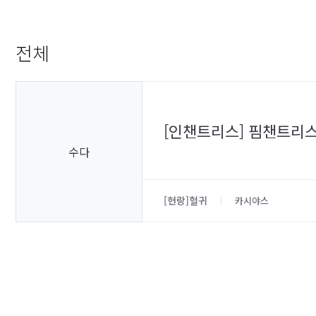
전체
[인챈트리스] 핌챈트리
수다
[현랑]혈귀
카시야스