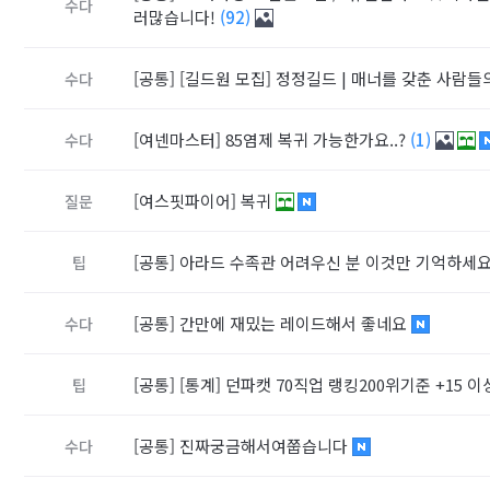
수다
러많습니다!
(92)
[공통]
[길드원 모집] 정정길드 | 매너를 갖춘 사람
수다
[여넨마스터]
85염제 복귀 가능한가요..?
(1)
수다
[여스핏파이어]
복귀
질문
[공통]
아라드 수족관 어려우신 분 이것만 기억하세요
팁
[공통]
간만에 재밌는 레이드해서 좋네요
수다
[공통]
[통계] 던파캣 70직업 랭킹200위기준 +15 이
팁
[공통]
진짜궁금해서여쭙습니다
수다