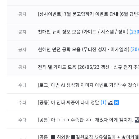
[상시이벤트] 7월 묻고답하기 이벤트 안내 (6월 답변
공지
천해천 뉴비 정보 모음 (가이드 / 시스템 / 장비)
(230
공지
천해천 던전 공략 모음 (무너진 성자 - 미카엘라)
(20
공지
전직 별 가이드 모음 (26/06/23 갱신 - 신규 전직 추
공지
[로그]
이번 AI 생성형 이미지 이벤트 기립박수 쳤
수다
[공통]
아 진짜 짜증이 나네 정말
(1)
수다
[공통]
아 ㅋㅋㅋ 수족관 ㅈㄴ 재밌다 이게 겜이지.
수다
[공통]
■ 하와왕 ■길원모집 /3유일길마 + ★미카엘라