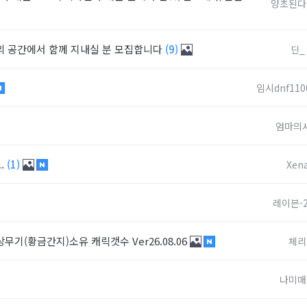
양초된다
들의 공간에서 함께 지내실 분 모집합니다
(9)
딘_
임시dnf110
엄마의
.
(1)
Xen
레이븐-
상무기(황금간지)소유 캐릭갯수 Ver26.08.06
체리
나미매