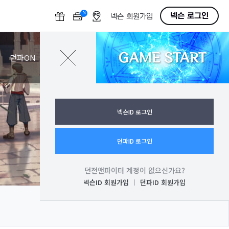
N
O
넥슨 로그인
넥슨 회원가입
F
F
GAME START
로그인
던파ON
넥슨ID 로그인
던파ID 로그인
던전앤파이터 계정이 없으신가요?
넥슨ID 회원가입
던파ID 회원가입