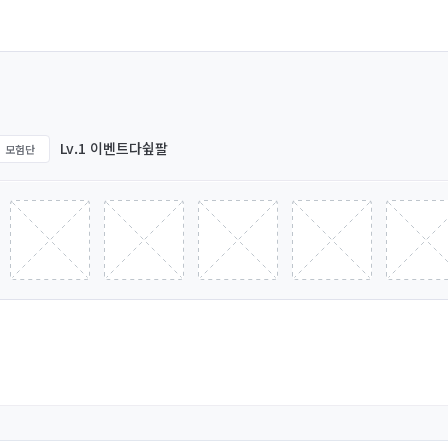
Lv.1 이벤트다슆팔
모험단