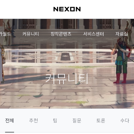
가월드
커뮤니티
창작콘텐츠
서비스센터
자료실
커뮤니티
전체
추천
팁
질문
토론
수다