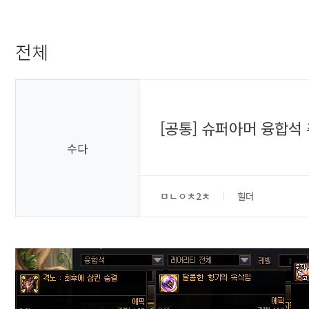
전체
[공통] 슈퍼아머 융합석 
수다
ㅁㄴㅇㅊ2ㅊ
힐더