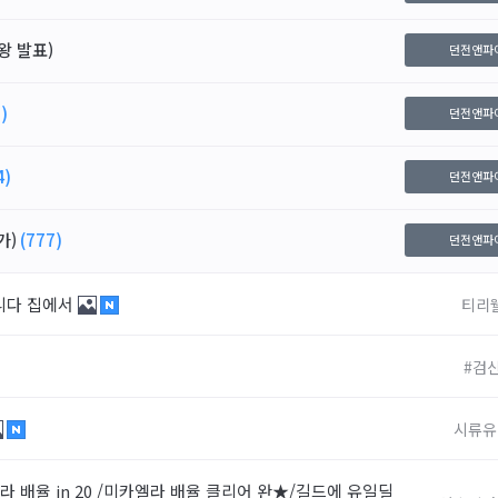
왕 발표)
던전앤파
)
던전앤파
4)
던전앤파
가)
(777)
던전앤파
습니다 집에서
티리
#검
시류유
 배율 in 20 /미카엘라 배율 클리어 완★/길드에 유일딜