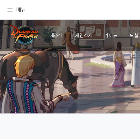
메뉴
새소식
게임소개
가이드
모험