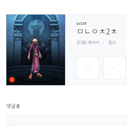
Lv110
ㅁㄴㅇㅊ2ㅊ
진(眞) 메카닉
힐더
댓글
0