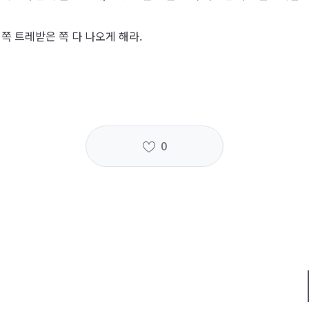
쪽 트레받은 쪽 다 나오게 해라.
0