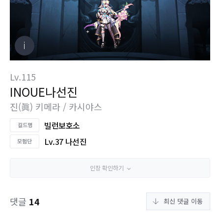
Lv.115
INOUE나선진
진(眞) 키메라 / 카시야스
빌런보호소
Lv.37 나선진
인장 확인하기
댓글
14
최신 댓글 이동