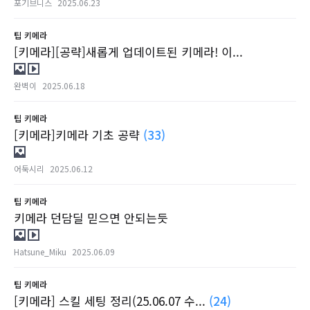
포기브니스
2025.06.23
팁
키메라
[키메라][공략]새롭게 업데이트된 키메라! 이...
완벽이
2025.06.18
팁
키메라
[키메라]키메라 기초 공략
(33)
어둑시리
2025.06.12
팁
키메라
키메라 던담딜 믿으면 안되는듯
Hatsune_Miku
2025.06.09
팁
키메라
[키메라] 스킬 세팅 정리(25.06.07 수...
(24)