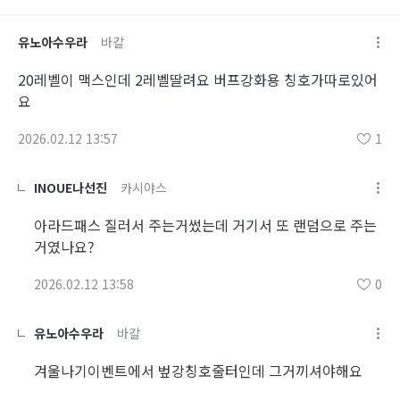
유노아수우라
바칼
20레벨이 맥스인데 2레벨딸려요 버프강화용 칭호가따로있어
요
2026.02.12 13:57
1
INOUE나선진
카시야스
아라드패스 질러서 주는거썼는데 거기서 또 랜덤으로 주는
거였나요?
2026.02.12 13:58
0
유노아수우라
바칼
겨울나기이벤트에서 벞강칭호줄터인데 그거끼셔야해요