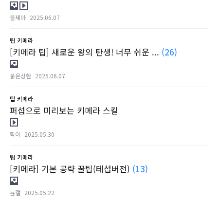
블제아
2025.06.07
팁
키메라
[키메라 팁] 새로운 왕의 탄생! 너무 쉬운 ...
(26)
붉은상현
2025.06.07
팁
키메라
퍼섭으로 미리보는 키메라 스킬
힉이
2025.05.30
팁
키메라
[키메라] 기본 공략 꿀팁(테섭버전)
(13)
듄캘
2025.05.22