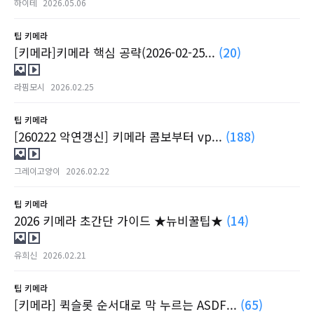
하이테
2026.05.06
팁
키메라
[키메라]키메라 핵심 공략(2026-02-25...
(20)
라핌모시
2026.02.25
팁
키메라
[260222 악연갱신] 키메라 콤보부터 vp...
(188)
그레이고양이
2026.02.22
팁
키메라
2026 키메라 초간단 가이드 ★뉴비꿀팁★
(14)
유희신
2026.02.21
팁
키메라
[키메라] 퀵슬롯 순서대로 막 누르는 ASDF...
(65)