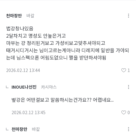
천마장만
바칼
법강창나있음
2달차치고 명성도 안높은거고
마부는 걍 정리된거보고 가성비보고맞추셔야되고
태거시디거시는 님이고르는게아니라 디레지에 일반을 가야되
는데 님스펙으론 어림도없으니 쩔을 받던하셔야됨
2026.02.12 13:44
1
INOUE나선진
카시야스
벞강은 어떤걸보고 말씀하시는건가요?? 어렵네요..
2026.02.12 13:45
0
천마장만
바칼