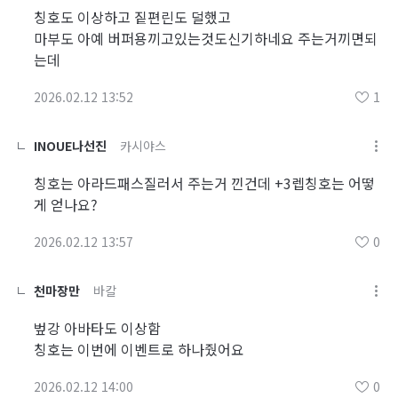
칭호도 이상하고 짙편린도 덜했고
마부도 아예 버퍼용끼고있는것도신기하네요 주는거끼면되
는데
2026.02.12 13:52
1
INOUE나선진
카시야스
칭호는 아라드패스질러서 주는거 낀건데 +3렙칭호는 어떻
게 얻나요?
2026.02.12 13:57
0
천마장만
바칼
벞강 아바타도 이상함
칭호는 이번에 이벤트로 하나줬어요
2026.02.12 14:00
0