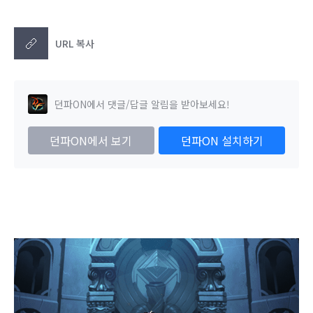
URL 복사
던파ON에서 댓글/답글 알림을 받아보세요!
던파ON에서 보기
던파ON 설치하기