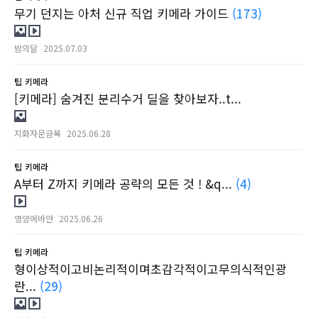
무기 던지는 아처 신규 직업 키메라 가이드
(173)
밤의달
2025.07.03
팁
키메라
[키메라] 숨겨진 분리수거 딜을 찾아보자..t...
지화자문금복
2025.06.28
팁
키메라
A부터 Z까지 키메라 공략의 모든 것 ! &q...
(4)
영양에바안
2025.06.26
팁
키메라
형이상적이고비논리적이며초감각적이고무의식적인광
란...
(29)