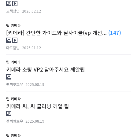
오색청연
2026.02.12
팁
키메라
[키메라] 간단한 가이드와 딜사이클(vp 개선...
(147)
마도덮밥
2026.01.12
팁
키메라
키메라 소팅 VP2 담아주세요 깨알팁
펭끼얏호우
2025.08.19
팁
키메라
키메라 씨, 씨 클리닝 깨알 팁
펭끼얏호우
2025.08.19
팁
키메라