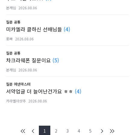
본캐임
2026.08.06
질문
공통
미카엘라 클하신 선배님들
(4)
롯빠
2026.08.06
질문
공통
차크라웨폰 질문이요
(5)
본캐임
2026.08.06
질문
여넨마스터
서약업글 더 늘어난건가요 ㅎㅎ
(4)
카라멜아샷추
2026.08.06
1
2
3
4
5