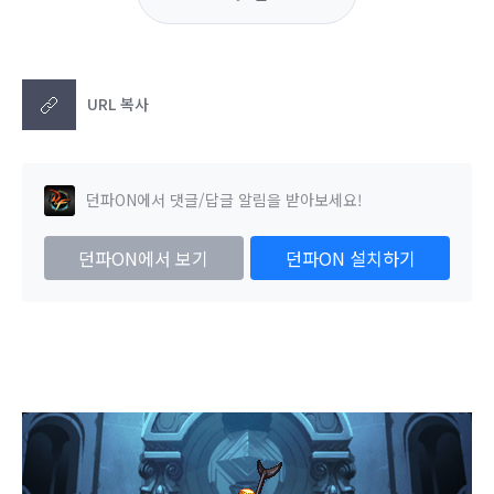
URL 복사
던파ON에서 댓글/답글 알림을 받아보세요!
던파ON에서 보기
던파ON 설치하기