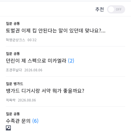
추천
질문
공통
토벌권 이제 킵 안된다는 말이 있던데 맞나요?...
혁명군샹크스
00:32
질문
공통
던린이 제 스펙으로 미카엘라
(2)
조경주날다
2026.08.06
질문
뱅가드
뱅가드 디거시랑 서약 뭐가 좋을까요?
쓱쑉쌱
2026.08.06
질문
공통
수족관 문의
(6)