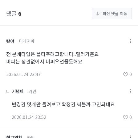
댓글
6
최신 댓글 이동
탄야
디레지에
전 본캐타입은 플티주려고합니다..딜러기준요
버퍼는 상관없어서 버퍼우선줄듯해요
2026.01.24 23:47
0
기념비
카인
변경권 몇개만 돌려보고 확정권 써볼까 고민되네요
2026.01.24 23:52
0
최고염황
카인