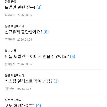
질문
공통
토벌권 관련 질문!
(3)
함께라면
2026.08.06
질문
여넨마스터
신규유저 할만한가요?
(8)
무한넨탄
2026.08.06
질문
공통
님들 토벌권은 어디서 얻을수 있어요?
(6)
옵하믿지
2026.08.06
질문
웨펀마스터
커스텀 일러스트 참여 신청?
(3)
[윤]헌터
2026.08.06
질문
쿠노이치
쿠노 어떤가요???
(9)