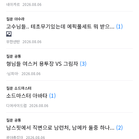
네이카르
2026.08.06
질문
아수라
고수님들.. 테초무기있는데 에픽풀세트 뭐 받으...
(1)
무한넨탄
2026.08.06
질문
공통
형님들 여스커 용투장 VS 그림자
(3)
-님피아-
2026.08.06
질문
소드마스터
소드마스터 아바타
(1)
디어사이드럽
2026.08.06
질문
공통
남스핏에서 직변으로 남런처, 남메카 둘중 하나...
(2)
광야총잡이
2026.08.06