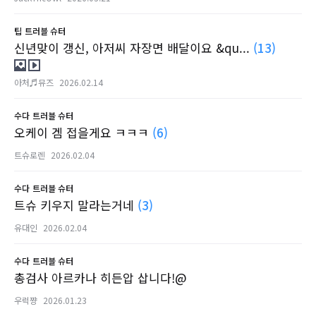
팁
트러블 슈터
신년맞이 갱신, 아저씨 자장면 배달이요 &qu...
(13)
아처♬뮤즈
2026.02.14
수다
트러블 슈터
오케이 겜 접을게요 ㅋㅋㅋ
(6)
트슈로렌
2026.02.04
수다
트러블 슈터
트슈 키우지 말라는거네
(3)
유대인
2026.02.04
수다
트러블 슈터
총검사 아르카나 히든압 삽니다!@
우럭쨩
2026.01.23