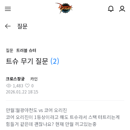
질문
질문
트러블 슈터
트슈 무기 질문
(2)
크로스장궁
카인
1,483
0
2026.01.22 18:15
만월:월광야천도 vs 코어 오리진
코어 오리진이 1등상이라고 해도 트슈라서 스택 터트리는게
힘들거 같은데 괜찮나요? 현재 만월 끼고있는중