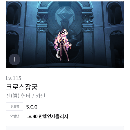
Lv.115
크로스장궁
진(眞) 헌터 / 카인
S.C.G
Lv.40 만렙언제올리지