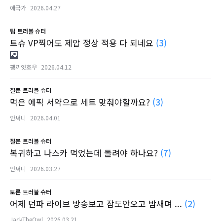
애국가
2026.04.27
팁
트러블 슈터
트슈 VP찍어도 제압 정상 적용 다 되네요
(3)
펭끼얏호우
2026.04.12
질문
트러블 슈터
먹은 에픽 서약으로 세트 맞춰야할까요?
(3)
안써니
2026.04.01
질문
트러블 슈터
복귀하고 나스카 먹었는데 돌려야 하나요?
(7)
안써니
2026.03.27
토론
트러블 슈터
어제 던파 라이브 방송보고 잠도안오고 밤새며 ...
(2)
JackTheOwl
2026.03.21