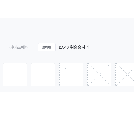
Lv.40 뒤숭숭하네
아이스베어
모험단