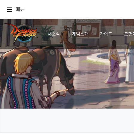
메뉴
새소식
게임소개
가이드
모험