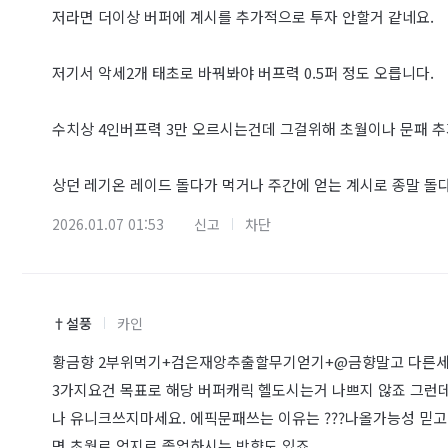
저라면 더이상 버퍼에 계시를 추가적으로 투자 안할거 같네요.
저기서 악세2개 태초로 바꿔봐야 버프력 0.5퍼 정도 오릅니다.
수치상 4인버프력 3만 오르시는건데 그걸위해 초월이나 문패 추
상던 레기온 레이드 돌다가 먹거나 주간에 얻는 계시로 종말 돌
2026.01.07 01:53
신고
차단
†설풍
카인
황금향 2부위먹기+검은재앙추출할무기얻기+@금향말고 다른
3가지요건 목표로 해당 버퍼캐릭 헬도시는거 나쁘지 않죠 그런
나 유니크쓰지마세요. 에픽문패쓰는 이유는 ???나올가능성 믿
면 초월로 억지로 졸업하시는 방향도 있죠.