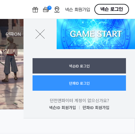
N
O
넥슨 로그인
넥슨 회원가입
F
F
GAME START
로그인
던파ON
넥슨ID 로그인
던파ID 로그인
던전앤파이터 계정이 없으신가요?
넥슨ID 회원가입
던파ID 회원가입