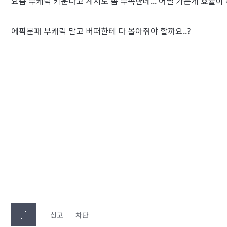
요즘 부캐릭 키운다고 계시도 좀 부족한데... 어딜 가는게 효율이
에픽문패 부캐릭 말고 버퍼한테 다 몰아줘야 할까요..?
신고
차단