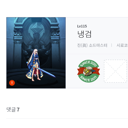
Lv115
냉검
진(眞) 소드마스터
시로코
댓글
7