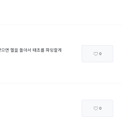
같으면 헬을 돌아서 태초를 파밍할게
0
0