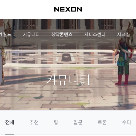
가월드
커뮤니티
창작콘텐츠
서비스센터
자료실
커뮤니티
전체
추천
팁
질문
토론
수다