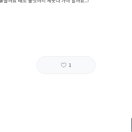
 좋을까요 태초 풀셋까지 세곳다 가야 할까요..?
1