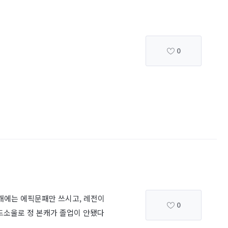
0
캐에는 에픽문패만 쓰시고, 레전이
0
드소울로 정 본캐가 졸업이 안됐다