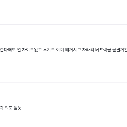
맞춘다해도 별 차이도없고 무기도 이미 태거시고 차라리 버프력을 올릴거
릭 줘도 될듯