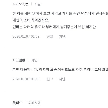
타마모☆캣
바칼
전 하는 캐릭 많아서 초월 시키고 계시는 주간 던전에서 던저주
개인의 소비 차이겠지요.
던파는 다캐릭 유도라 부캐에게 넘겨주는게 낫긴 하지만
2026.01.07 01:09
신고
차단
최고염황
카인
본인 마음입니다. 어치피 요즘 에픽초돌도 자주 뿌리니 그냥 초
2026.01.07 01:10
신고
차단
眞피드
디레지에