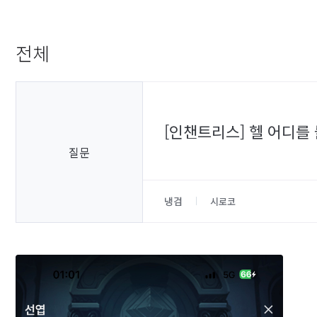
전체
[인챈트리스] 헬 어디를
질문
냉검
시로코