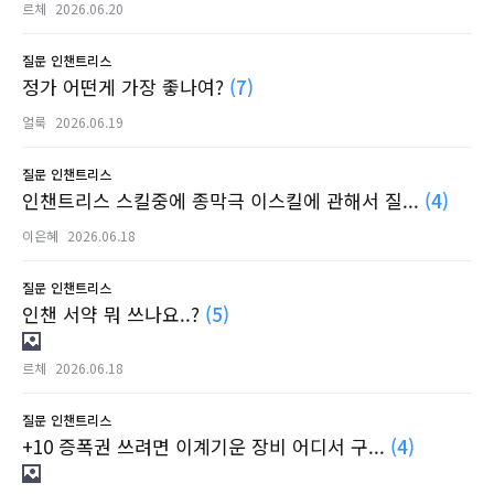
르체
2026.06.20
질문
인챈트리스
정가 어떤게 가장 좋나여?
(7)
얼룩
2026.06.19
질문
인챈트리스
인챈트리스 스킬중에 종막극 이스킬에 관해서 질...
(4)
이은혜
2026.06.18
질문
인챈트리스
인챈 서약 뭐 쓰나요..?
(5)
르체
2026.06.18
질문
인챈트리스
+10 증폭권 쓰려면 이계기운 장비 어디서 구...
(4)