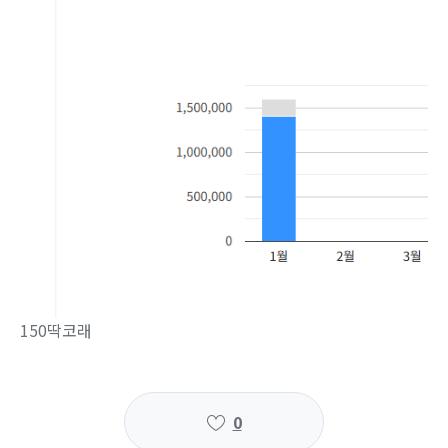
150딱코래
0