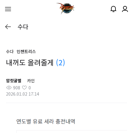
수다
수다
인챈트리스
내꺼도 올려줄게
(2)
암컷굴벌
카인
908
0
2026.01.02 17:14