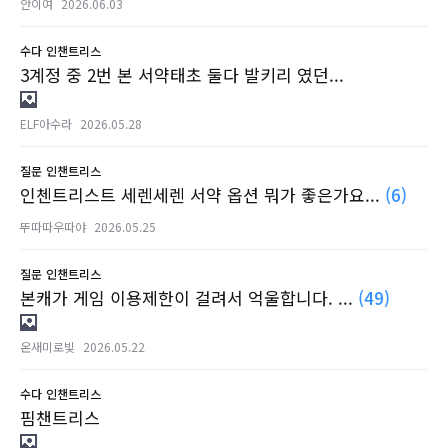
안이여
2026.06.03
수다
인챈트리스
3계정 중 2번 본 서약태초 둘다 발키리 였던...
ELF아수라
2026.05.28
질문
인챈트리스
인첸트리스트 세렌세렌 서약 옵션 뭐가 좋은가요...
(6)
뚜따따우따야
2026.05.25
질문
인챈트리스
본캐가 게임 이용제한이 걸려서 억울합니다. ...
(49)
온새미로빛
2026.05.22
수다
인챈트리스
핌챈트리스