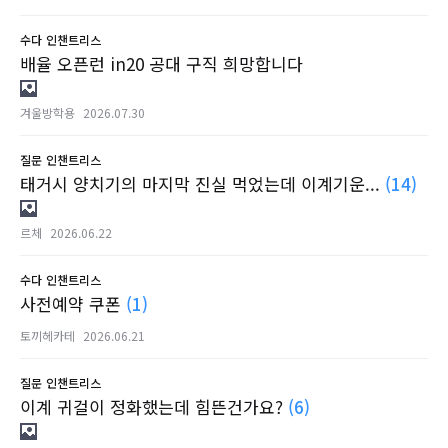
수다
인챈트리스
배율 오픈런 in20 공대 구직 희망합니다
겨울방학용
2026.07.30
질문
인챈트리스
태거시 양치기의 마지막 진실 먹었는데 이계기운...
(14)
르체
2026.06.22
수다
인챈트리스
사전예약 쿠폰
(1)
토끼헤카테
2026.06.21
질문
인챈트리스
이계 귀걸이 정화했는데 힘뜬건가요?
(6)