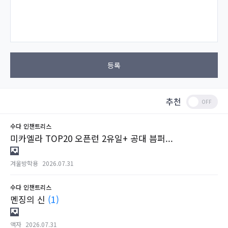
등록
추천
수다
인챈트리스
미카엘라 TOP20 오픈런 2유일+ 공대 븜퍼...
겨울방학용
2026.07.31
수다
인챈트리스
멘징의 신
(1)
액자
2026.07.31