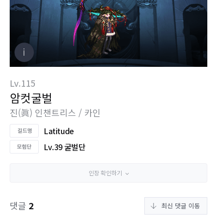
Lv.115
암컷굴벌
진(眞) 인챈트리스 / 카인
Latitude
Lv.39 굴벌단
인장 확인하기
댓글
2
최신 댓글 이동