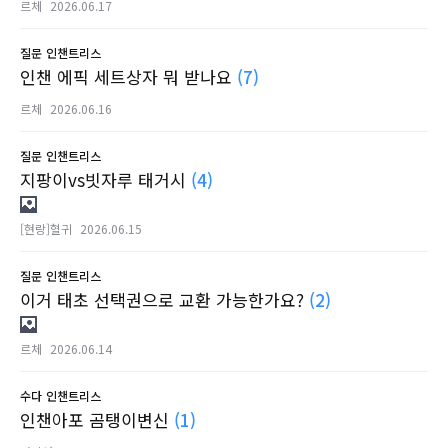
르체
2026.06.17
질문
인챈트리스
인챈 에픽 세트상자 뭐 받나요
(7)
르체
2026.06.16
질문
인챈트리스
지팡이vs빗자루 태거시
(4)
[현랑]혈귀
2026.06.15
질문
인챈트리스
이거 태초 선택권으로 교환 가능한가요?
(2)
르체
2026.06.14
수다
인챈트리스
인챈아포 곰탱이변신
(1)