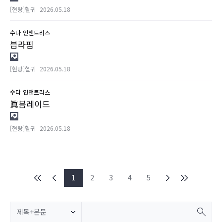
[현랑]혈귀
2026.05.18
수다
인챈트리스
븝라핌
[현랑]혈귀
2026.05.18
수다
인챈트리스
眞븜레이드
[현랑]혈귀
2026.05.18
1
2
3
4
5
제목+본문