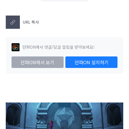
URL 복사
던파ON에서 댓글/답글 알림을 받아보세요!
던파ON에서 보기
던파ON 설치하기