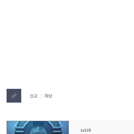
신고
차단
Lv115