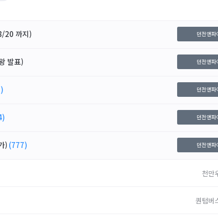
/20 까지)
던전앤파
왕 발표)
던전앤파
)
던전앤파
4)
던전앤파
가)
(777)
던전앤파
천만
퀀텀버