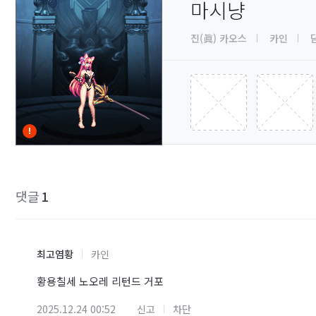
마시냥
진(眞) 카오스
카인
댓글
1
최고염황
카인
황용칠세 노오레 리턴드 거포
2025.12.24 00:52
신고
차단