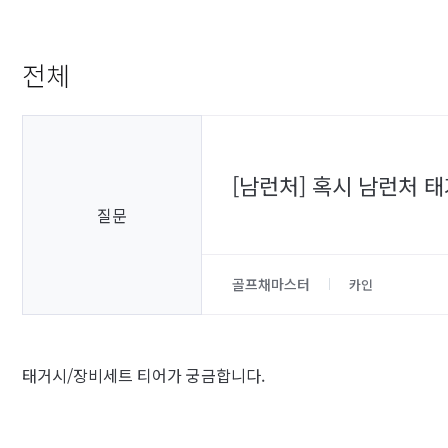
전체
[남런처] 혹시 남런처
질문
골프채마스터
카인
태거시/장비세트 티어가 궁금합니다.