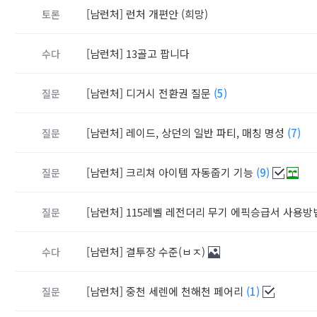
[남런처]
런처 개편안 (희망)
토론
[남런처]
13골고 팝니다
수다
[남런처]
디거시 전환권 질문
(5)
질문
[남런처]
레이드, 상던의 일반 파티, 매칭 명성
(7)
질문
[남런처]
크리쳐 아이템 자동줍기 기능
(9)
질문
[남런처]
115레벨 레전더리 무기 에픽승급서 사용방
질문
[남런처]
결투장 수준(ㅂㅈ)
수다
[남런처]
중천 세렌에 천해천 페어리
(1)
질문