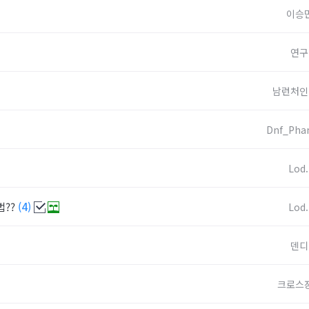
이승
연구
남런처인
Dnf_Pha
Lod.
법??
(4)
Lod.
덴디
크로스