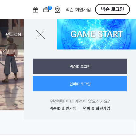
N
O
넥슨 로그인
넥슨 회원가입
F
F
GAME START
로그인
던파ON
넥슨ID 로그인
던파ID 로그인
던전앤파이터 계정이 없으신가요?
넥슨ID 회원가입
던파ID 회원가입