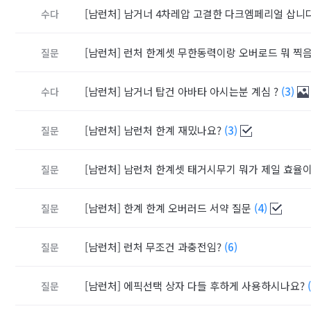
[남런처]
남거너 4차레압 고결한 다크엠페리얼 삽니
수다
[남런처]
런처 한계셋 무한동력이랑 오버로드 뭐 찍
질문
[남런처]
남거너 탑건 아바타 아시는분 계심 ?
(3)
수다
[남런처]
남런처 한계 재밌나요?
(3)
질문
[남런처]
남런처 한계셋 태거시무기 뭐가 제일 효율
질문
[남런처]
한계 한계 오버러드 서약 질문
(4)
질문
[남런처]
런처 무조건 과충전임?
(6)
질문
[남런처]
에픽선택 상자 다들 후하게 사용하시나요?
질문