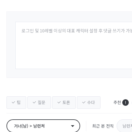
로그인 및 10레벨 이상의 대표 캐릭터 설정 후 댓글 쓰기가 가
팁
질문
토론
수다
추천
거너(남) > 남런처
최근 본 전직
남런