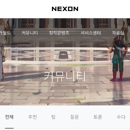
가월드
커뮤니티
창작콘텐츠
서비스센터
자료실
커뮤니티
전체
추천
팁
질문
토론
수다