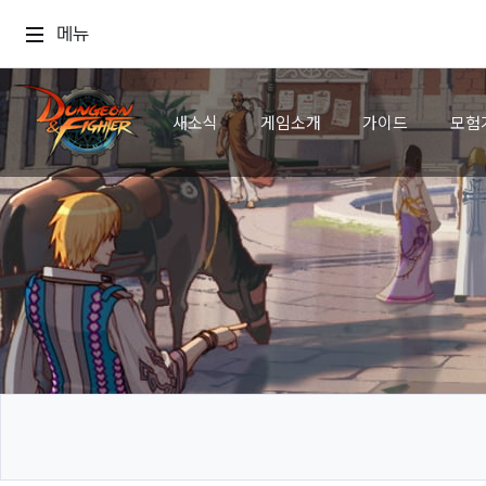
메뉴
새소식
게임소개
가이드
모험