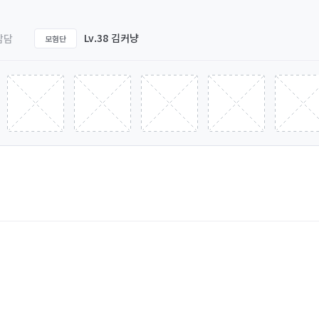
Lv.38 김커냥
담담
모험단