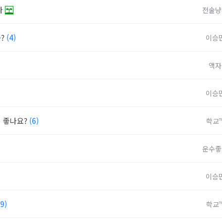
다
전술냥
음?
(4)
이승
액자
이승
이 좋나요?
(6)
학교
운수좋
이승
(9)
학교