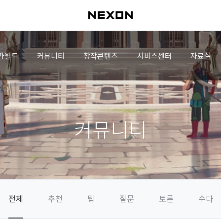
가월드
커뮤니티
창작콘텐츠
서비스센터
자료실
커뮤니티
전체
추천
팁
질문
토론
수다