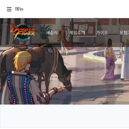
메뉴
새소식
게임소개
가이드
모험