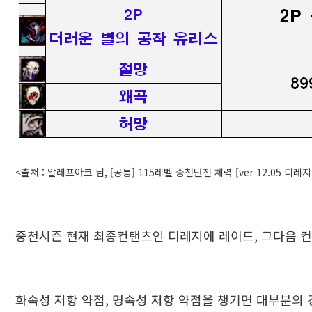
<출처 : 알레프아크 님, [공통] 115레벨 중천던전 체력 [ver 12.05 디레
중천시즌 현재 최종컨탠츠인 디레지에 레이드, 그다음 컨
화속성 저항 약점, 명속성 저항 약점을 챙기면 대부분의 