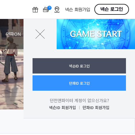
N
O
넥슨 로그인
넥슨 회원가입
F
F
GAME START
로그인
던파ON
넥슨ID 로그인
던파ID 로그인
던전앤파이터 계정이 없으신가요?
넥슨ID 회원가입
던파ID 회원가입