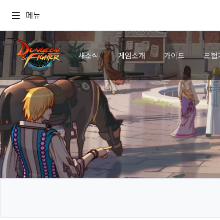
메뉴
새소식
게임소개
가이드
모험