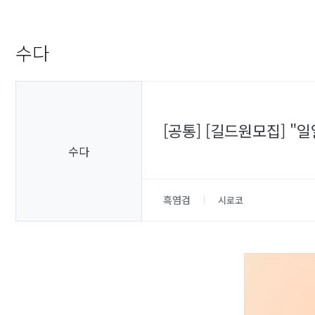
수다
[공통] [길드원모집] 
수다
흑염검
시로코