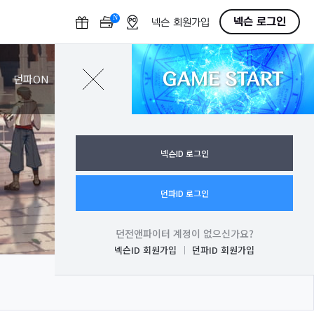
N
O
넥슨 로그인
넥슨 회원가입
F
F
GAME START
로그인
던파ON
넥슨ID 로그인
던파ID 로그인
던전앤파이터 계정이 없으신가요?
넥슨ID 회원가입
던파ID 회원가입