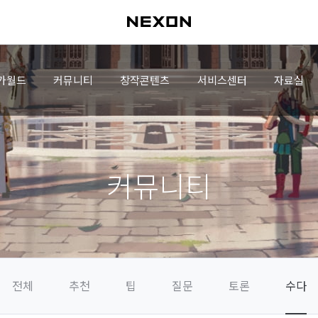
가월드
커뮤니티
창작콘텐츠
서비스센터
자료실
커뮤니티
전체
추천
팁
질문
토론
수다