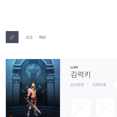
신고
차단
Lv84
김럭키
인다라천
디레지에