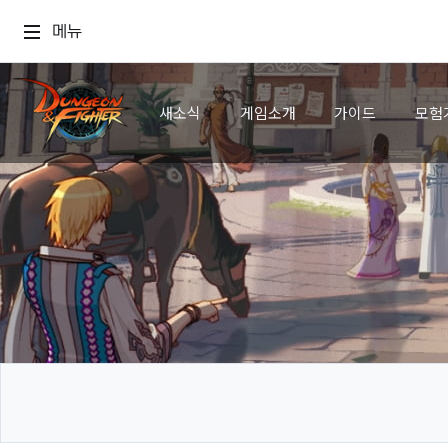
메뉴
새소식
게임소개
가이드
모험