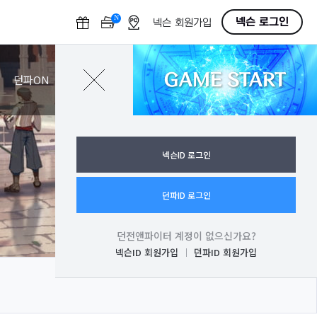
N
O
넥슨 로그인
넥슨 회원가입
F
F
GAME START
로그인
던파ON
넥슨ID 로그인
던파ID 로그인
던전앤파이터 계정이 없으신가요?
넥슨ID 회원가입
던파ID 회원가입