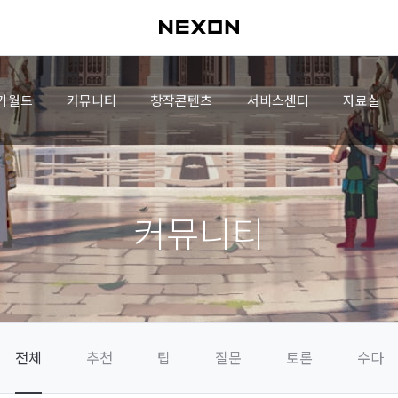
가월드
커뮤니티
창작콘텐츠
서비스센터
자료실
커뮤니티
전체
추천
팁
질문
토론
수다