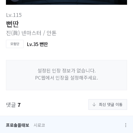
Lv.115
뻔딴
진(眞) 넨마스터 / 안톤
Lv.35 뻔딴
설정된 인장 정보가 없습니다.
PC웹에서 인장을 설정해주세요.
댓글
7
최신 댓글 이동
프로솔플태보
시로코