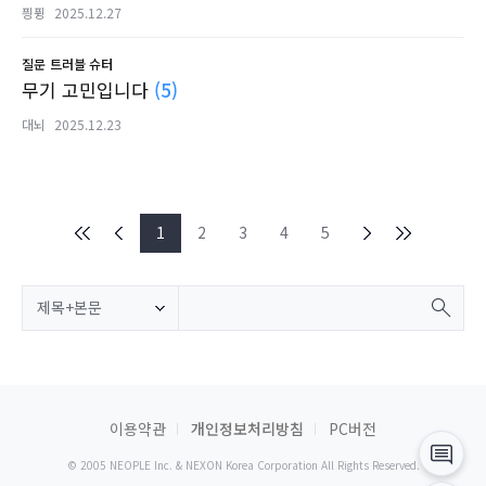
픵퓡
2025.12.27
질문
트러블 슈터
무기 고민입니다
(5)
대뇌
2025.12.23
1
2
3
4
5
제목+본문
이용약관
개인정보처리방침
PC버전
© 2005 NEOPLE Inc. & NEXON Korea Corporation All Rights Reserved.