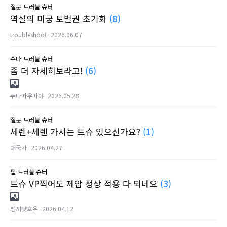
질문
트러블 슈터
역설의 미궁 토벌권 초기화
(8)
troubleshoot
2026.06.07
수다
트러블 슈터
좀 더 자세히보라고!
(6)
뚜따따우따야
2026.05.28
질문
트러블 슈터
세렌+세렌 가시는 트슈 있으신가요?
(1)
애국가
2026.04.27
팁
트러블 슈터
트슈 VP찍어도 제압 정상 적용 다 되네요
(3)
펭끼얏호우
2026.04.12