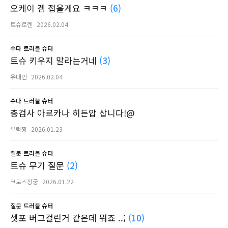
오케이 겜 접을게요 ㅋㅋㅋ
(6)
트슈로렌
2026.02.04
수다
트러블 슈터
트슈 키우지 말라는거네
(3)
유대인
2026.02.04
수다
트러블 슈터
총검사 아르카나 히든압 삽니다!@
우럭쨩
2026.01.23
질문
트러블 슈터
트슈 무기 질문
(2)
크로스장궁
2026.01.22
질문
트러블 슈터
셋포 버그걸린거 같은데 뭐죠 ..;
(10)