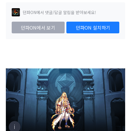
던파ON에서 댓글/답글 알림을 받아보세요!
던파ON에서 보기
던파ON 설치하기