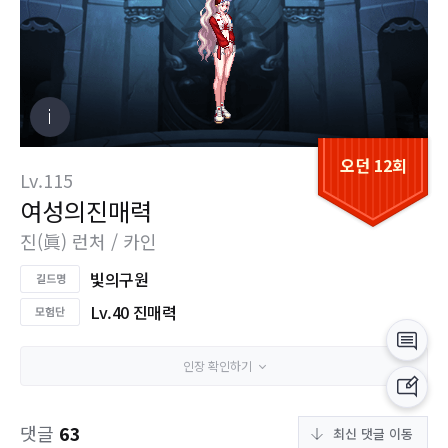
오던 12회
Lv.115
여성의진매력
진(眞) 런처 / 카인
빛의구원
Lv.40 진매력
인장 확인하기
댓글
63
최신 댓글 이동