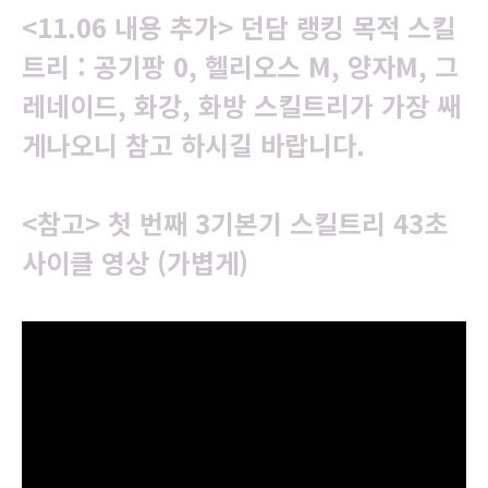
<11.06 내용 추가> 던담 랭킹 목적 스킬
트리 : 공기팡 0, 헬리오스 M, 양자M, 그
레네이드, 화강, 화방 스킬트리가 가장 쌔
게나오니 참고 하시길 바랍니다.
<참고> 첫 번째 3기본기 스킬트리 43초
사이클 영상 (가볍게)