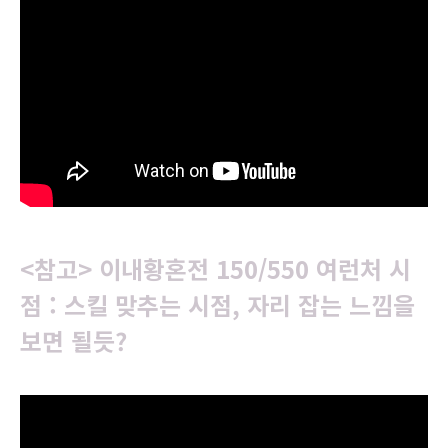
<참고> 이내황혼전 150/550 여런처 시
점 : 스킬 맞추는 시점, 자리 잡는 느낌을
보면 될듯?