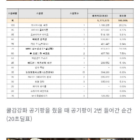
쿨감강화 공기팡을 줬을 때 공기팡이 2번 들어간 순간
(20초딜표)