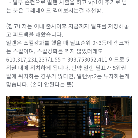
- 일부 손컨으로 일랜 사출을 하고 vp1이 추가로 남
는 분은 그레네이드 찍어보시는걸 추천함.
(참고) 저는 이내 출시이후 지금까지 딜표를 저장해놓
고 피드백을 해왔습니다.
일랜은 스킬강화를 했을 때 딜표순위 2~3등에 랭크하
는 스킬이며, 스킬강화를 찍지 않았더래도
610,317,231,237/1.55 = 393,753052,411 이므로 5
위권 내에 위치하게 됩니다. 만약 일랜 딜표가 5위권
밑에 위치하는 경우가 많다면, 일랜vp2는 투자하는게
맞습니다. (손이 안된다는 뜻)