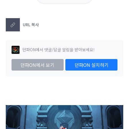
URL 복사
던파ON에서 댓글/답글 알림을 받아보세요!
던파ON에서 보기
던파ON 설치하기