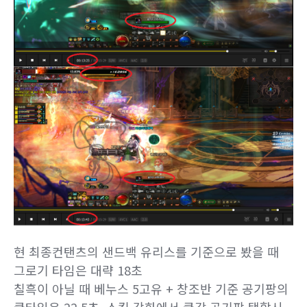
현 최종컨탠츠의 샌드백 유리스를 기준으로 봤을 때
그로기 타임은 대략 18초
칠흑이 아닐 때 베누스 5고유 + 창조반 기준 공기팡의