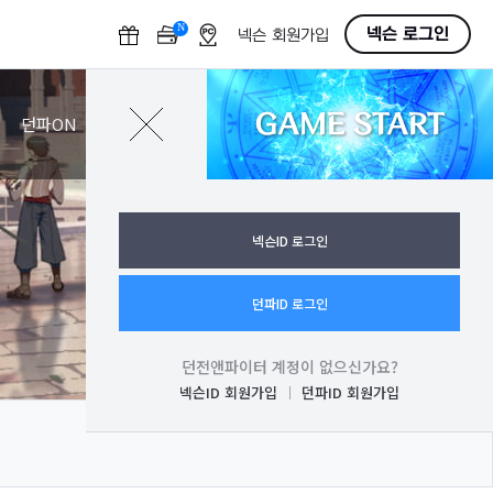
N
O
넥슨 로그인
넥슨 회원가입
F
F
GAME START
로그인
던파ON
넥슨ID 로그인
던파ID 로그인
던전앤파이터 계정이 없으신가요?
넥슨ID 회원가입
던파ID 회원가입