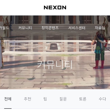
가월드
커뮤니티
창작콘텐츠
서비스센터
자료실
커뮤니티
전체
추천
팁
질문
토론
수다