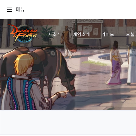
메뉴
새소식
게임소개
가이드
모험