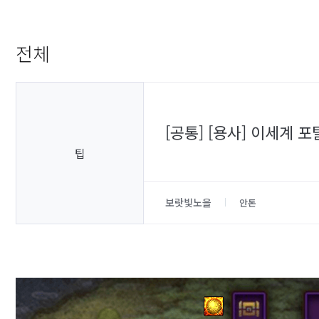
전체
[공통] [용사] 이세계 
팁
보랏빛노을
안톤