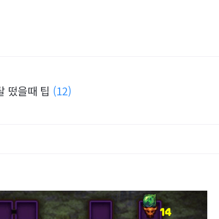
포탈 떴을때 팁
(12)