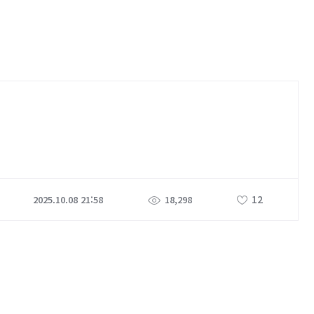
12
2025.10.08 21:58
18,298