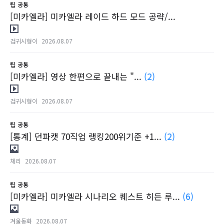
팁
공통
[미카엘라] 미카엘라 레이드 하드 모드 공략/...
검귀시형이
2026.08.07
팁
공통
[미카엘라] 영상 한편으로 끝내는 "...
(2)
검귀시형이
2026.08.07
팁
공통
[통계] 던파캣 70직업 랭킹200위기준 +1...
(2)
체리
2026.08.07
팁
공통
[미카엘라] 미카엘라 시나리오 퀘스트 히든 루...
(6)
겨울동화
2026.08.07