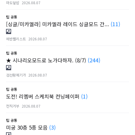
마도덮밥
2026.08.07
팁
공통
[싱글/미카엘라] 미카엘라 레이드 싱글모드 간...
(11)
에반쩰리스트
2026.08.07
팁
공통
★ 시나리오모드로 노가다하자. (8/7)
(244)
검선황제기가
2026.08.07
팁
공통
도전! 리멤버 스케치북 컨닝페이퍼
(1)
전직거부
2026.08.07
팁
공통
미궁 30층 5종 모음
(3)