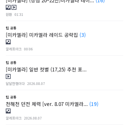
[미카엘라] (장점 20~22만)미카엘라 레이...
(16)
원환
01:31
팁
공통
[미카엘라] 미카엘라 레이드 공략집
(3)
알레프아크
00:06
팁
공통
[미카엘라] 일반 컷별 (17,25) 추천 포...
달달한잼이다
2026.08.07
팁
공통
천해천 던전 체력 [ver. 8.07 미카엘라...
(19)
알레프아크
2026.08.07