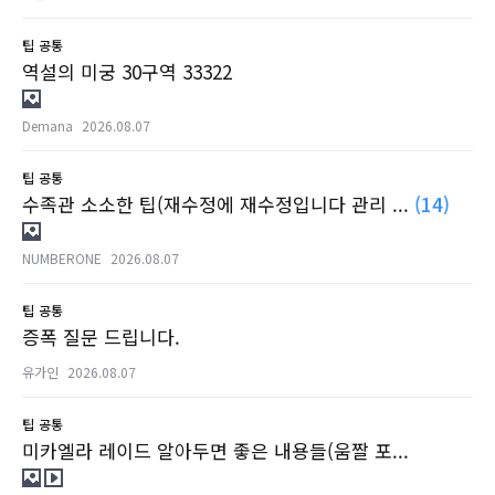
팁
공통
역설의 미궁 30구역 33322
Demana
2026.08.07
팁
공통
수족관 소소한 팁(재수정에 재수정입니다 관리 ...
(14)
NUMBERONE
2026.08.07
팁
공통
증폭 질문 드립니다.
유가인
2026.08.07
팁
공통
미카엘라 레이드 알아두면 좋은 내용들(움짤 포...