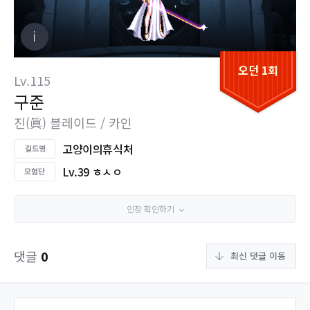
오던 1회
Lv.115
구준
진(眞) 블레이드 / 카인
고양이의휴식처
Lv.39 ㅎㅅㅇ
인장 확인하기
댓글
0
최신 댓글 이동