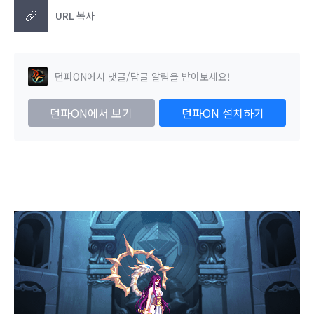
URL 복사
던파ON에서 댓글/답글 알림을 받아보세요!
던파ON에서 보기
던파ON 설치하기