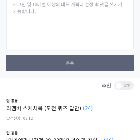
로그인 및 10레벨 이상의 대표 캐릭터 설정 후 댓글 쓰기가
가능합니다.
등록
추천
팁
공통
리멤버 스케치북 (도전 퀴즈 답안)
(24)
宙검신淵
03:12
팁
공통