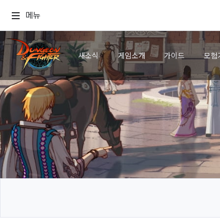
메뉴
새소식
게임소개
가이드
모험