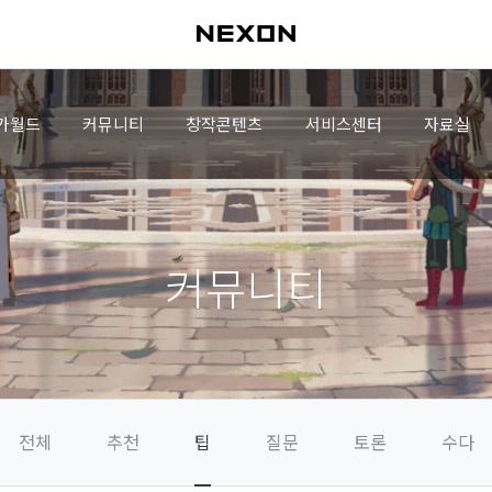
가월드
커뮤니티
창작콘텐츠
서비스센터
자료실
커뮤니티
전체
추천
팁
질문
토론
수다