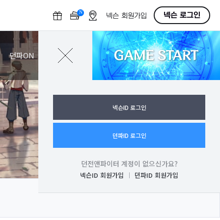
N
O
넥슨 로그인
넥슨 회원가입
F
F
GAME START
로그인
던파ON
넥슨ID 로그인
던파ID 로그인
던전앤파이터 계정이 없으신가요?
넥슨ID 회원가입
던파ID 회원가입