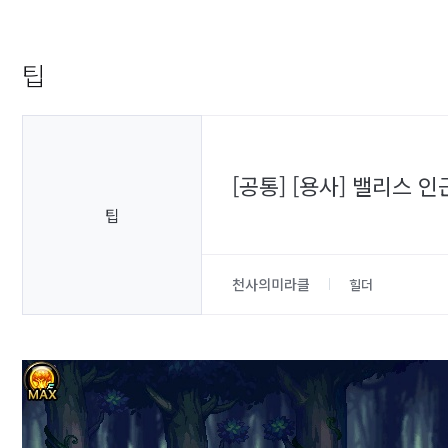
팁
[공통] [용사] 밸리스 
팁
천사의미라클
힐더