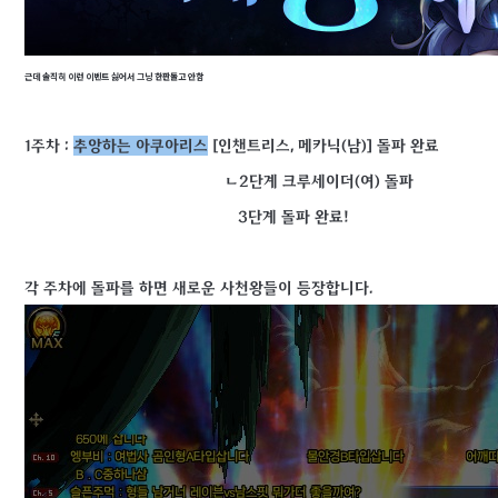
근데 솔직히 이런 이벤트 싫어서 그냥 한판돌고 안함
1주차 :
추앙하는 아쿠아리스
[인챈트리스, 메카닉(남)] 돌파 완료
ㄴ2단계 크루세이더(여) 돌파
3단계 돌파 완료!
각 주차에 돌파를 하면 새로운 사천왕들이 등장합니다.