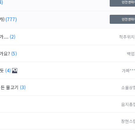
4)
던전앤파
가)
(777)
던전앤파
...
(2)
척추위치
떤가요?
(5)
백업
을듯
(4)
가짜***
히든 물고기
(3)
소울상
음지총
)
창현스