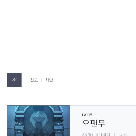
신고
차단
Lv115
오팬무
진(眞) 패러메딕
카인