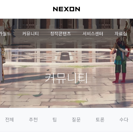
가월드
커뮤니티
창작콘텐츠
서비스센터
자료실
커뮤니티
전체
추천
팁
질문
토론
수다