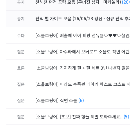
천해천 던전 공략 모음 (무너진 성자 - 미카엘라)
(20
공지
전직 별 가이드 모음 (26/06/23 갱신 - 신규 전직 추
공지
[소울브링어]
매출에 이어 피방 점유율♡♥♥♡살인가.
수다
[소울브링어]
아수라에서 오버로드 소울로 직변 어
질문
[소울브링어]
진지하게 칠 + 칠 세트 3번 나쁘지 않
토론
[소울브링어]
아라드 수족관 메이커 웨스트 코스트 
질문
[소울브링어]
직변 소울
(6)
질문
[소울브링어]
[초보] 진짜 형들 제발 도와주세요..
(5
질문