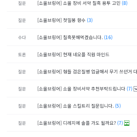
[소울브링어]
소울 장비 서약 칠흑 용투 고민
(8)
질문
[소울브링어]
첫밀봉 향수
(3)
질문
[소울브링어]
칠흑못해먹겠습니다.
(16)
수다
[소울브링어]
현재 네오플 직원 마인드
토론
[소울브링어]
형들 검은질병 업글해서 무기 쓰던거 다
질문
[소울브링어]
소울 장비서약 추천부탁드립니다
(7)
질문
[소울브링어]
소울 스킬트리 질문입니다.
(5)
질문
[소울브링어]
디레지에 솔플 가도 될까요?
(7)
질문