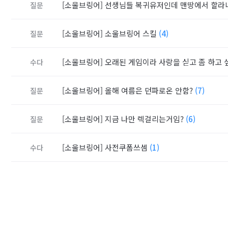
[소울브링어]
선생님들 복귀유저인데 맨땅에서 할라
질문
[소울브링어]
소울브링어 스킬
(4)
질문
[소울브링어]
오래된 게임이라 사랑을 싣고 좀 하고 
수다
[소울브링어]
올해 여름은 던파로온 안함?
(7)
질문
[소울브링어]
지금 나만 렉걸리는거임?
(6)
질문
[소울브링어]
사전쿠폼쓰셈
(1)
수다