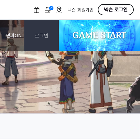
N
O
넥슨 로그인
넥슨 회원가입
F
F
GAME START
로그인
던파ON