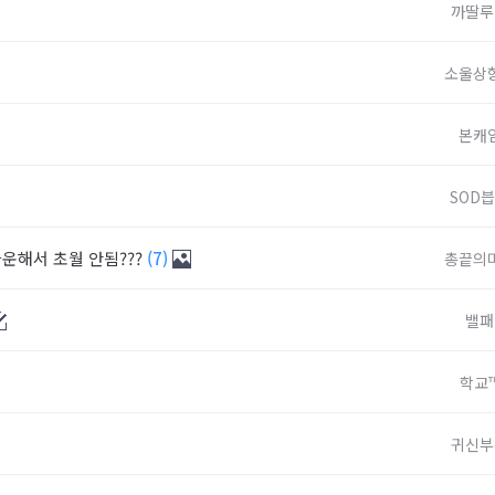
까딸루
소울상
본캐
SOD
운해서 초월 안됨???
(7)
총끝의
밸패
학교
귀신부