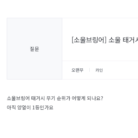
[소울브링어] 소울 태거
질문
오팬무
카인
소울브링어 태거시 무기 순위가 어떻게 되나요?
아직 양얼이 1등인가요