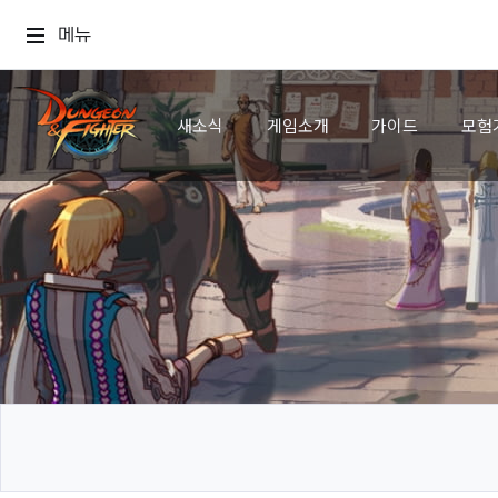
메뉴
새소식
게임소개
가이드
모험