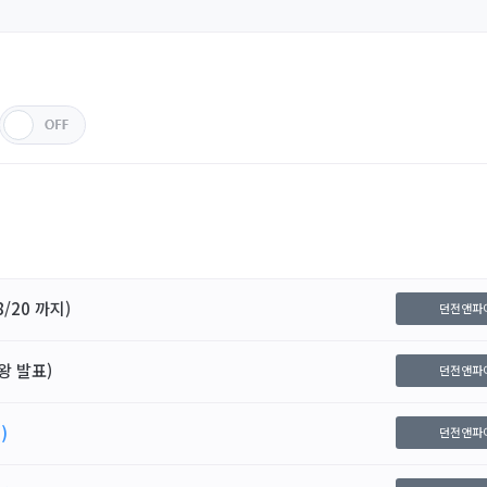
/20 까지)
던전앤파
왕 발표)
던전앤파
)
던전앤파