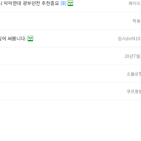
니 막막한데 광부던전 추천좀요
(8)
제이드
학둥
싶어 써봅니다.
임시dnf410
20년7월
소울상
쿠르릉