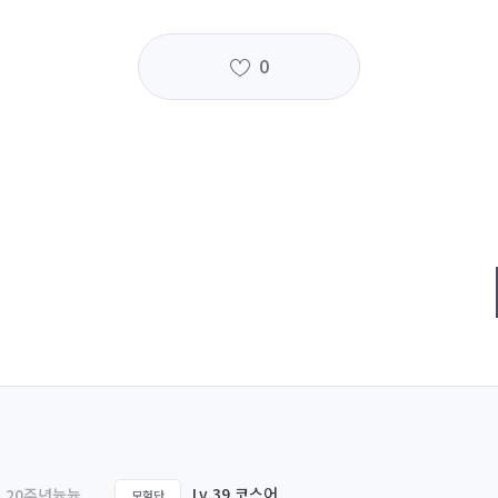
0
Lv.39 코스어
20주년늅늅
모험단