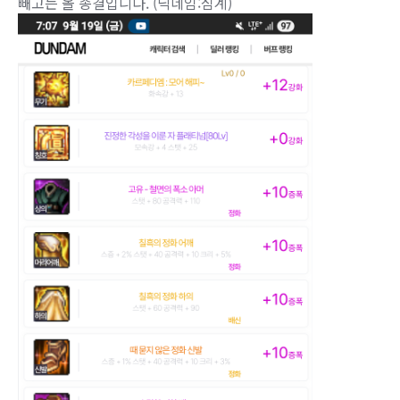
빼고는 올 종결입니다. (닉네임:심계)