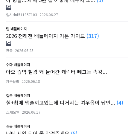
임시dnf511957103
2026.06.27
팁
배틀메이지
2026 천해천 배틀메이지 기본 가이드
(317)
퀸붐
2026.06.25
수다
배틀메이지
아오 습박 철광 왜 들어간 캐릭터 뺴고는 속강...
황금율법
2026.06.18
질문
배틀메이지
칠+황에 앱솔끼고있는데 디거시는 여우옵이 답인...
(4)
△세모별
2026.06.17
질문
배틀메이지
배메 서약 티어 좀 알려주세요
(5)