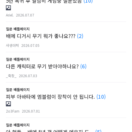
5년 복귀 후 열심히 게임중 질문있음
(10)
Ariel.
2026.07.07
질문
배틀메이지
배메 디거시 무기 뭐가 좋나요???
(2)
사생아처
2026.07.05
질문
배틀메이지
다른 캐릭터로 무기 받아야하나요?
(6)
_죽창_
2026.07.03
질문
배틀메이지
피부 아바타에 엠블럼이 장착이 안 됩니다.
(10)
2o3Fam
2026.07.01
질문
배틀메이지
아 형들....배메 5년 갭 어떻게 메우지 도...
(5)