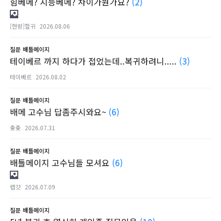
힘베메? 지능베메? 차이가뭔가요?
(2)
[현랑]혈귀
2026.08.06
질문
배틀메이지
테이베르 까지 하다가 접었는데..복귀하려니.....
(3)
테이베르
2026.08.02
질문
배틀메이지
배메 고수님 답좀주시와요~
(6)
츛츛
2026.07.31
질문
배틀메이지
배틀메이지 고수님들 모셔요
(6)
랩갓
2026.07.09
질문
배틀메이지