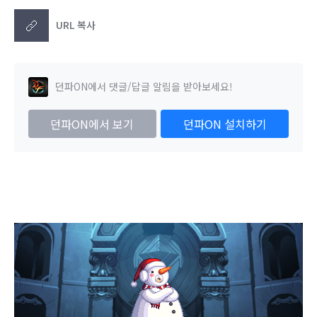
URL 복사
던파ON에서 댓글/답글 알림을 받아보세요!
던파ON에서 보기
던파ON 설치하기