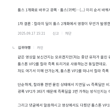
툼스 1개화로 바꾸고 광폭 - 툼스(귀백) - (...) 이리 순
1차 결론 : 칼라의 딜이 툼스 2개화에서 영향이 무언가 발생
2025.09.17 15:21
신고
차단
십귀야행
카인
같은 영상을 보신건지는 모르겠지만(저는 중던 유저가 올린 
툼스톤 VP2를 칼라 즉폭 트리거로 사용하는건 동일한데요.
저도 여기서 이해 안가는게, 툼스톤 VP2를 떠나서 칼라 즉폭
단순하게, 칼라똥 한번 묻힌 상태에서 지연딜 vs 즉폭딜만 
광폭 VP2가 3타기 때문에 즉폭딜을 3번 가하는 방식인지는
그리고 댓글에서 말씀하시고 영상에서도 다뤘던 툼스톤 VP