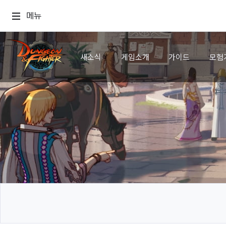
메뉴
새소식
게임소개
가이드
모험