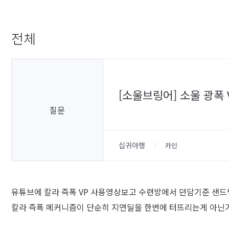
전체
[소울브링어] 소울 광폭
질문
십귀야행
카인
유튜브에 칼라 즉폭 VP 사용영상보고 수련방에서 던담기준 샌
칼라 즉폭 메커니즘이 단순히 지연딜을 한번에 터뜨리는게 아닌