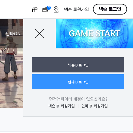
N
O
넥슨 로그인
넥슨 회원가입
F
F
GAME START
로그인
던파ON
넥슨ID 로그인
던파ID 로그인
던전앤파이터 계정이 없으신가요?
넥슨ID 회원가입
던파ID 회원가입