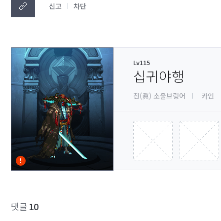
신고
차단
Lv115
십귀야행
진(眞) 소울브링어
카인
댓글
10