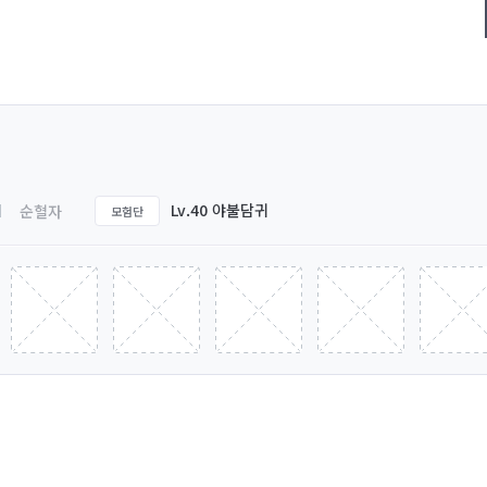
Lv.40 야불담귀
순혈자
모험단