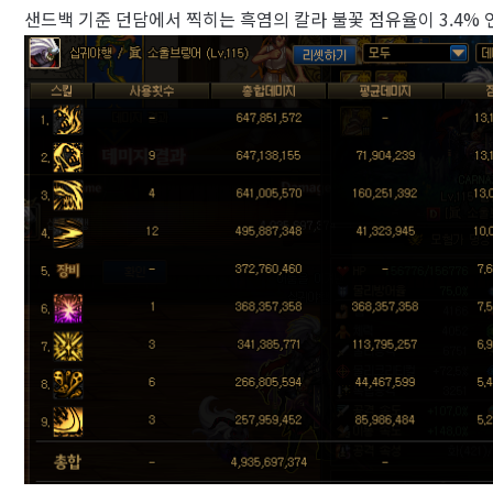
샌드백 기준 던담에서 찍히는 흑염의 칼라 불꽃 점유율이 3.4% 