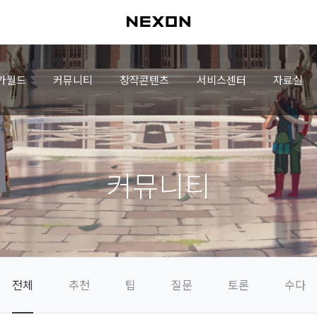
가월드
커뮤니티
창작콘텐츠
서비스센터
자료실
커뮤니티
전체
추천
팁
질문
토론
수다