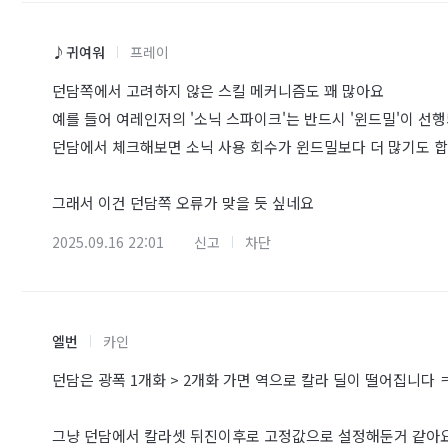
♪귀여워
프레이
던담쪽에서 고려하지 않은 스킬 메커니즘도 꽤 많아요
예를 들어 여레인저의 '소닉 스파이크'는 반드시 '윈드밀'이 선
던담에서 체크해보면 소닉 사용 회수가 윈드밀보다 더 많기도 
그래서 이건 던담쪽 오류가 맞을 듯 싶네요
2025.09.16 22:01
신고
차단
엘번
카인
던담은 광폭 1개화 > 2개화 가면 역으로 칼라 딜이 떨어집니다
그냥 던담에서 칼라셋 뒤진이후로 고정값으로 설정해둔거 같아