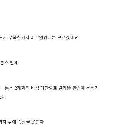
이해도가 부족한건지 버그인건지는 모르겠네요
 툼스 인데
기 - 툼스 2개화의 비석 다단으로 칼라똥 한번에 묻히기
린다
까지 밖에 즉발을 못한다