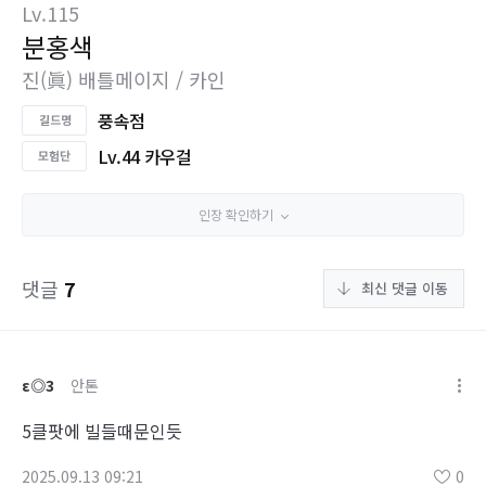
Lv.115
분홍색
진(眞) 배틀메이지 / 카인
풍속점
Lv.44 카우걸
인장 확인하기
댓글
7
최신 댓글 이동
ε◎3
안톤
5클팟에 빌들때문인듯
2025.09.13 09:21
0