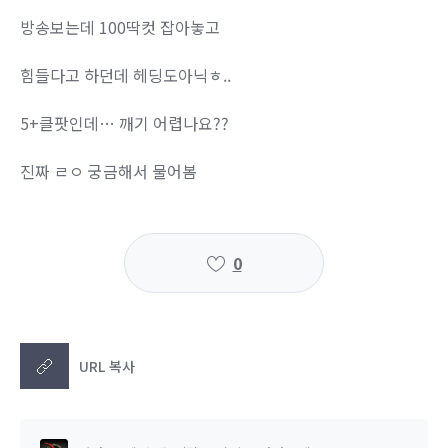
방송보는데 100딱컷 잡아놓고
힘들다고 하던데 헤딩도아닉ㅎ..
5+클팟인데… 깨기 어렵나요??
진짜 ㄹㅇ 궁금해서 물어봄
0
URL 복사