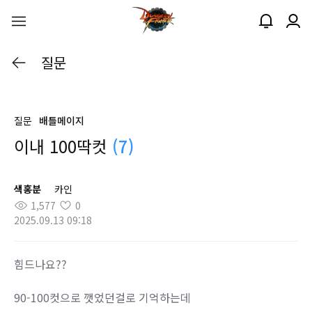
질문
질문
배틀메이지
이내 100딱컷
(7)
색홍분
카인
1,577
0
2025.09.13 09:18
힘드나요??
90-100컷으로 깻었던걸로 기억하는데