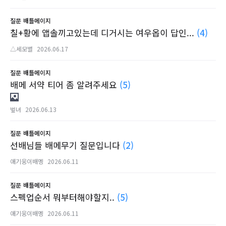
질문
배틀메이지
칠+황에 앱솔끼고있는데 디거시는 여우옵이 답인...
(4)
△세모별
2026.06.17
질문
배틀메이지
배메 서약 티어 좀 알려주세요
(5)
벞녀
2026.06.13
질문
배틀메이지
선배님들 배메무기 질문입니다
(2)
애기웅이배멩
2026.06.11
질문
배틀메이지
스펙업순서 뭐부터해야할지..
(5)
애기웅이배멩
2026.06.11