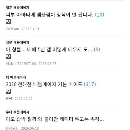
질문
배틀메이지
피부 아바타에 엠블럼이 장착이 안 됩니다.
(10)
2o3Fam
2026.07.01
질문
배틀메이지
아 형들....배메 5년 갭 어떻게 메우지 도...
(5)
임시dnf511957103
2026.06.27
팁
배틀메이지
2026 천해천 배틀메이지 기본 가이드
(317)
퀸붐
2026.06.25
수다
배틀메이지
아오 습박 철광 왜 들어간 캐릭터 뺴고는 속강...
황금율법
2026.06.18