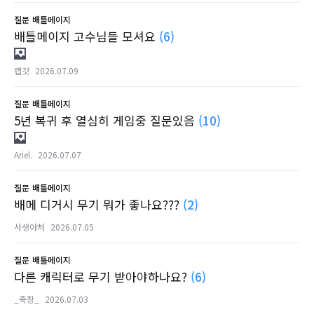
질문
배틀메이지
배틀메이지 고수님들 모셔요
(6)
랩갓
2026.07.09
질문
배틀메이지
5년 복귀 후 열심히 게임중 질문있음
(10)
Ariel.
2026.07.07
질문
배틀메이지
배메 디거시 무기 뭐가 좋나요???
(2)
사생아처
2026.07.05
질문
배틀메이지
다른 캐릭터로 무기 받아야하나요?
(6)
_죽창_
2026.07.03