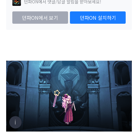
던파ON에서 댓글/답글 알림을 받아보세요!
던파ON에서 보기
던파ON 설치하기