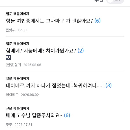
질문
배틀메이지
형들 여법중에서는 그나마 뭐가 괜찮아요?
(6)
퀸탓찌
12:03
질문
배틀메이지
힘베메? 지능베메? 차이가뭔가요?
(2)
[현랑]혈귀
2026.08.06
질문
배틀메이지
테이베르 까지 하다가 접었는데..복귀하려니.....
(3)
테이베르
2026.08.02
질문
배틀메이지
배메 고수님 답좀주시와요~
(6)
츛츛
2026.07.31