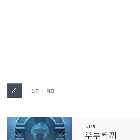
신고
차단
Lv115
우루롹끼