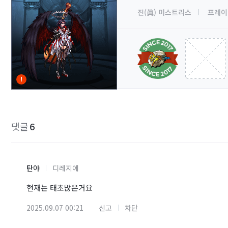
진(眞) 미스트리스
프레이
댓글
6
탄야
디레지에
현재는 태초많은거요
2025.09.07 00:21
신고
차단