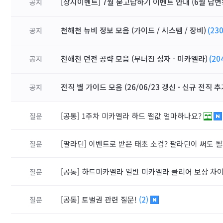
[상시이벤트] 7월 묻고답하기 이벤트 안내 (6월 답변
공지
천해천 뉴비 정보 모음 (가이드 / 시스템 / 장비)
(230
공지
천해천 던전 공략 모음 (무너진 성자 - 미카엘라)
(20
공지
전직 별 가이드 모음 (26/06/23 갱신 - 신규 전직 추
공지
[공통]
1주차 미카엘라 하드 쩔값 얼마하나요?
질문
[팔라딘]
이벤트로 받은 태초 소검? 팔라딘이 써도 
질문
[공통]
하드미카엘라 일반 미카엘라 클리어 보상 차이
질문
[공통]
토벌권 관련 질문!
(2)
질문