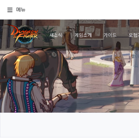
메뉴
새소식
게임소개
가이드
모험