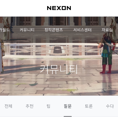
가월드
커뮤니티
창작콘텐츠
서비스센터
자료실
커뮤니티
전체
추천
팁
질문
토론
수다