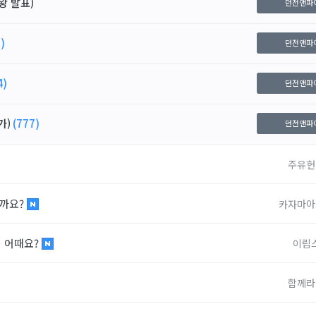
왕 발표)
던전앤파
)
던전앤파
4)
던전앤파
가)
(777)
던전앤파
주유헌
될까요?
카자마아
 어때요?
이립
함께라