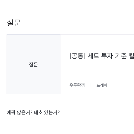
질문
[공통] 세트 투자 기준
질문
우루롹끼
프레이
에픽 많은거? 태초 있는거?