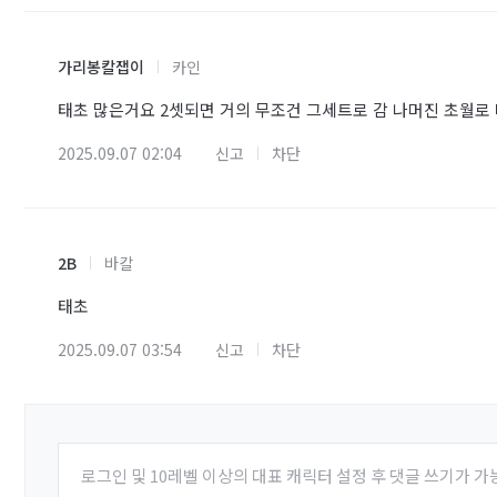
가리봉칼잽이
카인
태초 많은거요 2셋되면 거의 무조건 그세트로 감 나머진 초월로
2025.09.07 02:04
신고
차단
2B
바칼
태초
2025.09.07 03:54
신고
차단
로그인 및 10레벨 이상의 대표 캐릭터 설정 후 댓글 쓰기가 가