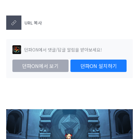
URL 복사
던파ON에서 댓글/답글 알림을 받아보세요!
던파ON에서 보기
던파ON 설치하기