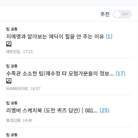
추천
팁
공통
지에엥과 알아보는 메딕이 힐을 안 주는 이유
(1)
태랑진일.
17:23
팁
공통
수족관 소소한 팁(재수정 타 모험가분들의 정보...
(17)
NUMBERONE
16:57
팁
공통
리멤버 스케치북 (도전 퀴즈 답안) [ 081...
(25)
宙검신淵
14:40
팁
공통