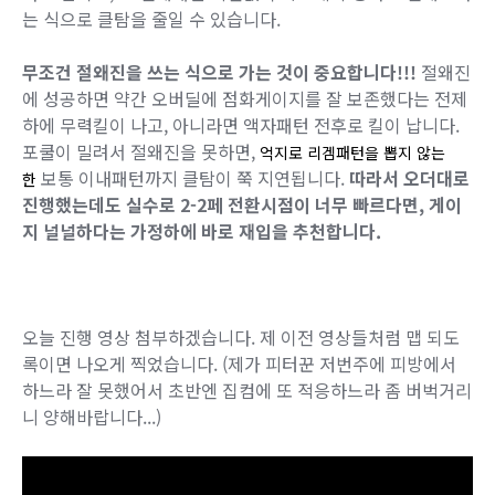
는 식으로 클탐을 줄일 수 있습니다.
무조건 절왜진을 쓰는 식으로 가는 것이 중요합니다!!!
절왜진
에 성공하면 약간 오버딜에 점화게이지를 잘 보존했다는 전제
하에 무력킬이 나고, 아니라면 액자패턴 전후로 킬이 납니다.
포쿨이 밀려서 절왜진을 못하면,
억지로 리겜패턴을 뽑지 않는
보통 이내패턴까지 클탐이 쭉 지연됩니다.
따라서 오더대로
한
진행했는데도 실수로 2-2페 전환시점이 너무 빠르다면, 게이
지 널널하다는 가정하에 바로 재입을 추천합니다.
오늘 진행 영상 첨부하겠습니다. 제 이전 영상들처럼 맵 되도
록이면 나오게 찍었습니다. (제가 피터꾼 저번주에 피방에서
하느라 잘 못했어서 초반엔 집컴에 또 적응하느라 좀 버벅거리
니 양해바랍니다...)