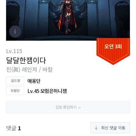
오던 3회
Lv.115
달달한잼이다
진(眞) 레인저 / 바칼
애옹단
Lv.45 모험은허니잼
인장 확인하기
댓글
1
최신 댓글 이동