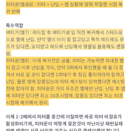
피터꾼(옐로8) : 피터 > 난입 > 맵 상황에 맞춰 적절한 시점 복
귀 반복
특수역할
버티기(옐7) : 레드킬 후 버티기넴 입 직전 복귀해서 스타드모
스로 옐에 난입. 만약 옐이 이미 잘 잡고있고 특히 레드에도 뮤
즈가 있다면, 오더받고 레드에 난입해서 앵콜딜 활용해도 괜찮
음.
피터꾼(옐8) : 이제 복귀컨은 금물. 피터는 가능하면 최대한 빨
리 잡고 이후 난입을 가되, 만약 5퍼에서 확인했을 때 둘 다 잠
겨서 바로 갈 곳이 없다면 1퍼대기 후 잠김 풀리자마자 킬하고
난입. 물론 맵에 잡몹있는데 피터 캐스팅이 임박했다면 캐스팅
전에 잡아야 함. 피터꾼은 거의 무조건 옐에만 난입. 난입 후 맵
에 피터만 있다면 최소 10초시점에, 잡몹도 있다면 최소 30초
시점에 복귀해서 정리.
이제 1-2페에서 피터를 중간에 이탈하면 바로 피터 비점유가
활성화되기에, 피터꾼이 딱맞게 잡은것이 아닌이상 패턴실패
하면 레옐이 서로 난입을 가주는 식으로 플레이해야 합니다.