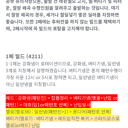
공팟 유의사항으론, 출발 전 레왼옐오 고지, 옐 버티기 및 피터
꾼, 절망 왜곡 수행인원을 알려주고 출발하는 것입니다. 여기
서 절망 왜곡의 경우, 세거나 짤딜넣기 좋은 딜러를 지정하면
좋습니다. 또한 2페에는 후퇴컨을 하지 않는 빌드를 채택하기
에, 2페시작에 꼭 빌드의 포탐을 고지해야 합니다.
1페 빌드 (4211)
1-1페는 강화넴이 로테이션이므로, 강화넴, 버티기넴, 일반넴
3개로 지칭해서 설명하겠습니다. 버티기넴은 혼자 패턴수행이
가장 쉬운 12시 or 5시로 정하면 되고, 일반넴은 버티기넴이
아닌 일반넴을 지칭합니다.
레드 : 강화넴(패턴진) > 잡몹정리 > 버티기넴(앵콜+난입 or
패턴1) > 마흐(입1or패턴포 반복) > 난입발사
옐로(옐로56) : 일반넴(패턴진>1) > 룬디어(패턴포 반복)
버티기(옐로7) : 버티기넴 > 레드입직전 복귀 > 스타드모스로
옐로(or레드) 난입