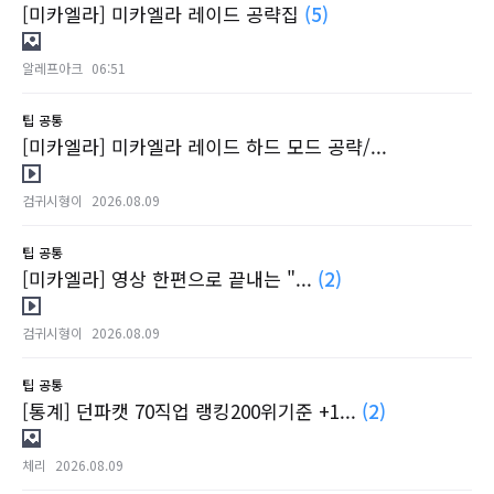
[미카엘라] 미카엘라 레이드 공략집
(5)
알레프아크
06:51
팁
공통
[미카엘라] 미카엘라 레이드 하드 모드 공략/...
검귀시형이
2026.08.09
팁
공통
[미카엘라] 영상 한편으로 끝내는 "...
(2)
검귀시형이
2026.08.09
팁
공통
[통계] 던파캣 70직업 랭킹200위기준 +1...
(2)
체리
2026.08.09