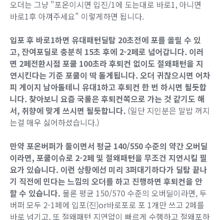
오더는 그냥 "포온이시면 입진/1에 도는대로 바로1, 아니면
바로1후 아껴주세요" 이렇게하면 됩니다.
입포 후 바로1하면 유대패턴딜탐 20초전에 포를 올릴 수 있
고, 잔여포딜로 충분히 15초 후에 2-2페로 넘어갑니다. 이러
면 2페전환시점 포쿨 100초라 후퇴컨 없이도 절왜패턴을 지
연시킨다는 기준 포쿨이 딱 돌게됩니다. 오더 귀찮으시면 어차
피 게이지 남아돌테니 유대1하고 후퇴컨 한 번 하시면 될듯합
니다. 찾아보니 요즘 국룰은 후퇴컨쪽으로 가는 것 같기도 해
서, 취향에 맞게 쓰시면 될듯합니다.
(일단 지인분은 말밥 꺼지
는걸 매우 싫어하셨습니다.)
만약 포온버퍼가 둘이면서 평균 140/550 수준의 약간 오버딜
이라면, 포쿨이슈로 2-2페 및 절왜패턴을 무조건 지연시킬 필
요가 있습니다. 이런 상황에선 미리 3퍼대기하다가 딜탐 끝나
기 직전에 민다는 느낌의 오더를 하고 진행하면 후퇴컨을 안
할 수 있습니다.
물론 평균 150/570 수준의 오버딜이라면, 두
버퍼 모두 2-1페에 입포(진)or바로포로 포 1개만 쓰고 2페를
바로 넘기고, 또 절왜패턴 지연없이 빠르게 수행하고 절왜포하