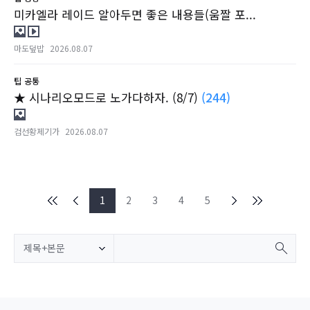
미카엘라 레이드 알아두면 좋은 내용들(움짤 포...
마도덮밥
2026.08.07
팁
공통
★ 시나리오모드로 노가다하자. (8/7)
(244)
검선황제기가
2026.08.07
1
2
3
4
5
제목+본문