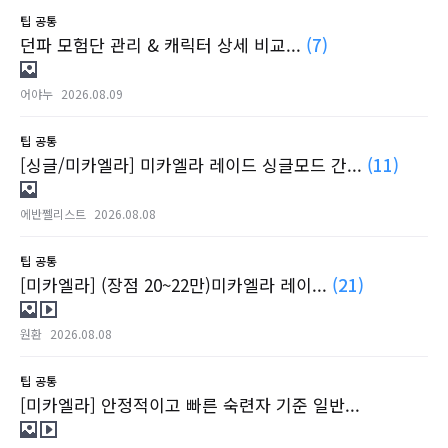
팁
공통
던파 모험단 관리 & 캐릭터 상세 비교...
(7)
어야누
2026.08.09
팁
공통
[싱글/미카엘라] 미카엘라 레이드 싱글모드 간...
(11)
에반쩰리스트
2026.08.08
팁
공통
[미카엘라] (장점 20~22만)미카엘라 레이...
(21)
원환
2026.08.08
팁
공통
[미카엘라] 안정적이고 빠른 숙련자 기준 일반...