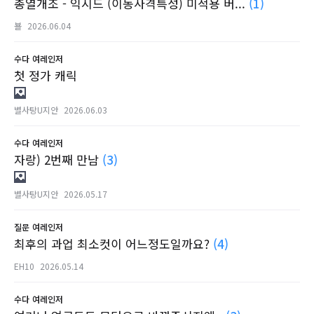
총열개조 - 익시드 (이동사격특성) 미적용 버...
(1)
뵬
2026.06.04
수다
여레인저
첫 정가 캐릭
별사탕U지안
2026.06.03
수다
여레인저
자랑) 2번째 만남
(3)
별사탕U지안
2026.05.17
질문
여레인저
최후의 과업 최소컷이 어느정도일까요?
(4)
EH10
2026.05.14
수다
여레인저