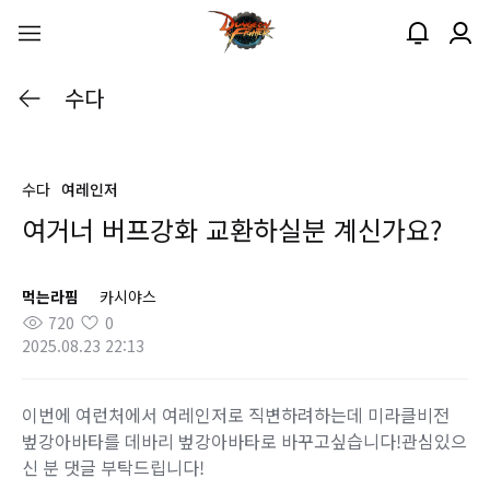
수다
수다
여레인저
여거너 버프강화 교환하실분 계신가요?
먹는라핌
카시야스
720
0
2025.08.23 22:13
이번에 여런처에서 여레인저로 직변하려하는데 미라클비전
벞강아바타를 데바리 벞강아바타로 바꾸고싶습니다!관심있으
신 분 댓글 부탁드립니다!