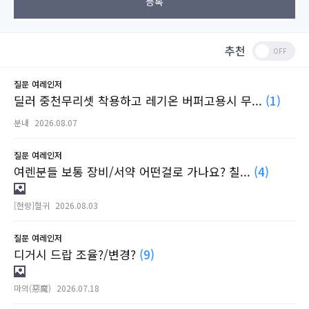
등록
추천
질문
여레인저
딜러 중천무리셋 착용하고 레기온 버퍼고용시 무...
(1)
분내
2026.08.07
질문
여레인저
여렌분들 보통 장비/서약 어떤걸로 가나요? 칠...
(4)
[현랑]혈귀
2026.08.03
질문
여레인저
디거시 드랍 조율?/변경?
(9)
마의(惡魔)
2026.07.18