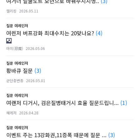
여거너 얼굴도트 모던으로 바꿔주시지엥..
(3)
젤리킹
2026.05.11
질문
여레인저
여렌저 버프강화 최대수치는 20맞나요?
(4)
마의(惡魔)
2026.05.06
질문
여레인저
황바큐 질문
(3)
군단충변종
2026.05.01
질문
여레인저
여랜저 디거시, 검은질병태거시 효율 질문드립니...
(1)
혜레저
2026.04.28
질문
여레인저
이벤트 주는 13강화권,11증폭 때문에 질문 ...
(3)