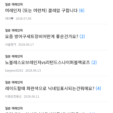
질문
여레인저
여레인저 (또는 여런처) 클레압 구합니다
(6)
대야♥
2026.07.08
질문
여레인저
요즘 방어구세트장비어떤게 좋은건가요?
(2)
서울렝거
2026.06.17
질문
여레인저
노블레스오브레인저vs리턴드스나이퍼블랙로즈
(2)
taeyeon0202
2026.06.13
질문
여레인저
레이드할때 파란색으로 닉네임표시되는건뭐에요?
(4)
이름은전용근
2026.06.11
질문
여레인저