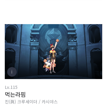
Lv.115
먹는라핌
진(眞) 크루세이더 / 카시야스