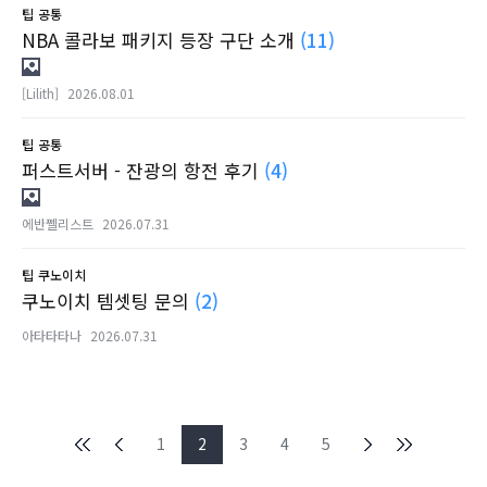
팁
공통
NBA 콜라보 패키지 등장 구단 소개
(11)
[Lilith]
2026.08.01
팁
공통
퍼스트서버 - 잔광의 항전 후기
(4)
에반쩰리스트
2026.07.31
팁
쿠노이치
쿠노이치 템셋팅 문의
(2)
아타타타나
2026.07.31
1
2
3
4
5