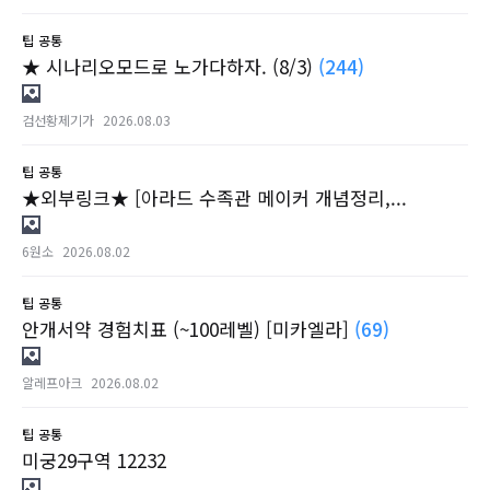
팁
공통
★ 시나리오모드로 노가다하자. (8/3)
(244)
검선황제기가
2026.08.03
팁
공통
★외부링크★ [아라드 수족관 메이커 개념정리,...
6원소
2026.08.02
팁
공통
안개서약 경험치표 (~100레벨) [미카엘라]
(69)
알레프아크
2026.08.02
팁
공통
미궁29구역 12232