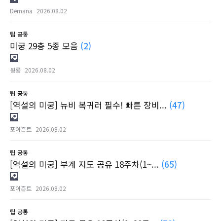
Demana
2026.08.02
팁
공통
미궁 29층 5종 모음
(2)
묑룡
2026.08.02
팁
공통
[역설의 미궁] 뉴비 복귀러 필수! 빠른 장비...
(47)
포이즌트
2026.08.02
팁
공통
[역설의 미궁] 부계 지도 공유 18주차(1~...
(65)
포이즌트
2026.08.02
팁
공통