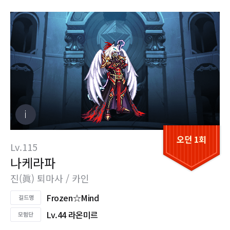
오던 1회
Lv.115
나케라파
진(眞) 퇴마사 / 카인
Frozen☆Mind
Lv.44 라온미르