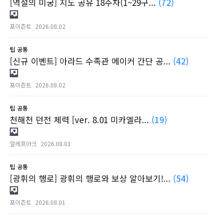
[역설의 미궁] 지도 공유 18주차(1~29구...
(72)
포이즌트
2026.08.02
팁
공통
[신규 이벤트] 아라드 수족관 메이커 간단 공...
(42)
포이즌트
2026.08.02
팁
공통
천해천 던전 체력 [ver. 8.01 미카엘라...
(19)
알레프아크
2026.08.01
팁
공통
[광휘의 행로] 광휘의 행로와 보상 알아보기!...
(54)
포이즌트
2026.08.01