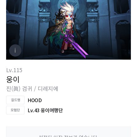
Lv.115
웅이
진(眞) 검귀 / 디레지에
HOOD
Lv.43 웅이여행단