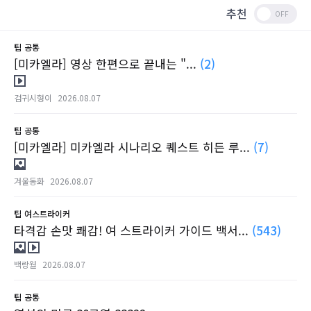
추천
팁
공통
[미카엘라] 영상 한편으로 끝내는 "...
(2)
검귀시형이
2026.08.07
팁
공통
[미카엘라] 미카엘라 시나리오 퀘스트 히든 루...
(7)
겨울동화
2026.08.07
팁
여스트라이커
타격감 손맛 쾌감! 여 스트라이커 가이드 백서...
(543)
백랑월
2026.08.07
팁
공통