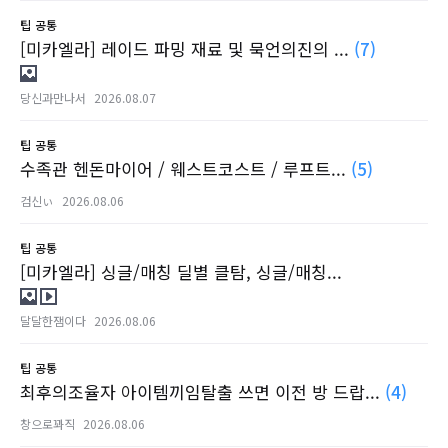
팁
공통
[미카엘라] 레이드 파밍 재료 및 묵언의진의 ...
(7)
당신과만나서
2026.08.07
팁
공통
수족관 헨돈마이어 / 웨스트코스트 / 루프트...
(5)
검신ぃ
2026.08.06
팁
공통
[미카엘라] 싱글/매칭 딜별 클탐, 싱글/매칭...
달달한잼이다
2026.08.06
팁
공통
최후의조율자 아이템끼임탈출 쓰면 이전 방 드랍...
(4)
창으로꽈직
2026.08.06