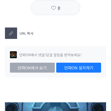
0
URL 복사
던파ON에서 댓글/답글 알림을 받아보세요!
던파ON에서 보기
던파ON 설치하기