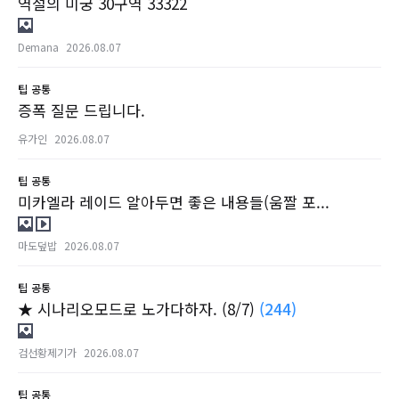
역설의 미궁 30구역 33322
Demana
2026.08.07
팁
공통
증폭 질문 드립니다.
유가인
2026.08.07
팁
공통
미카엘라 레이드 알아두면 좋은 내용들(움짤 포...
마도덮밥
2026.08.07
팁
공통
★ 시나리오모드로 노가다하자. (8/7)
(244)
검선황제기가
2026.08.07
팁
공통