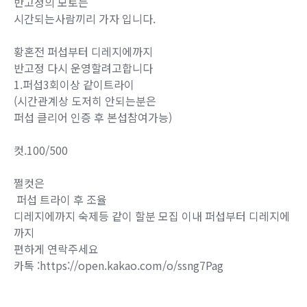
반고정의 모토는
시간되는사람끼리 가자 입니다.
황혼전 퍼섭부터 디레지에까지
반고정 다시 운영할려고합니다
1.퍼섭3회이상 같이트라이
(시간관계상 도저히 안되는분은
퍼섭 클리어 인증 후 본섭참여가능)
컷.100/500
쩔컷은
퍼섭 트라이 후 조율
디레지에까지 숙제등 같이 할분 모집 이내 퍼섭부터 디레지에
까지
편하게 연락주세요
카톡 :https://open.kakao.com/o/ssng7Pag