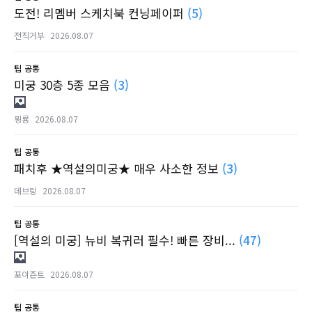
도전! 리멤버 스케치북 컨닝페이퍼
(5)
전직거부
2026.08.07
팁
공통
미궁 30층 5종 모음
(3)
묑룡
2026.08.07
팁
공통
패치후 ★역설의미궁★ 매우 사소한 정보
(3)
데브링
2026.08.07
팁
공통
[역설의 미궁] 뉴비 복귀러 필수! 빠른 장비...
(47)
포이즌트
2026.08.07
팁
공통