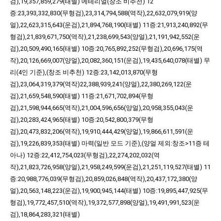
검),19,357,859,279(태별)
에테리얼(
창조
비추천)
12
증:23,393,332,830(무형검),23,314,794,588(역작),22,632,079,919(양
얼),22,623,315,643(운검),21,894,768,190(태별)
11증:21,913,240,892(무
형검),21,839,671,750(역작),21,238,699,543(양얼),21,191,942,552(운
검),20,509,490,165(태별)
10증:20,765,892,252(무형검),20,696,175(역
작),20,126,669,007(양얼),20,082,360,151(운검),19,435,640,078(태별)
무
리(4인 기준),(
창조
비추천)
12증:23,142,013,870(무형
검),23,064,319,379(역작)22,388,939,241(양얼),22,380,269,122(운
검),21,659,548,590(태별)
11증:21,671,702,894(무형
검),21,598,944,665(역작),21,004,596,656(양얼),20,958,355,043(운
검),20,283,424,965(태별)
10증:20,542,800,379(무형
검),20,473,832,206(역작),19,910,444,429(양얼),19,866,611,591(운
검),19,226,839,353(태별)
마력(일반 모드 기준),(양얼 제외:
창조
>11증 테
아나)
12증:22,412,754,023(무형검),22,274,202,032(역
작),21,823,726,958(양얼),21,958,249,599(운검),21,251,119,527(태별)
11
증:20,988,776,039(무형검),20,859,026,848(역작),20,437,172,380(양
얼),20,563,148,223(운검),19,900,945,144(태별)
10증:19,895,447,925(무
형검),19,772,457,510(역작),19,372,577,898(양얼),19,491,991,523(운
검),18,864,283,321(태별)