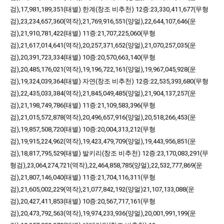
검),17,981,189,351(태별)
한계(
창조
비추천)
12증:23,330,411,677(무형
검),23,234,657,360(역작),21,769,916,551(양얼),22,644,107,646(운
검),21,910,781,422(태별)
11증:21,707,225,060(무형
검),21,617,014,641(역작),20,257,371,652(양얼),21,070,257,035(운
검),20,391,723,334(태별)
10증:20,570,663,140(무형
검),20,485,176,021(역작),19,196,722,161(양얼),19,967,045,928(운
검),19,324,039,364(태별)
자연(
창조
비추천)
12증:22,535,393,680(무형
검),22,435,033,384(역작),21,845,049,485(양얼),21,904,137,257(운
검),21,198,749,786(태별)
11증:21,109,583,396(무형
검),21,015,572,878(역작),20,496,657,916(양얼),20,518,266,453(운
검),19,857,508,720(태별)
10증:20,004,313,212(무형
검),19,915,224,962(역작),19,423,479,709(양얼),19,443,956,851(운
검),18,817,795,529(태별)
발키리(
창조
비추천)
12증:23,170,083,291(무
형검),23,064,274,721(역작),22,464,858,785(양얼),22,532,777,869(운
검),21,807,146,040(태별)
11증:21,704,116,311(무형
검),21,605,002,229(역작),21,077,842,192(양얼)21,107,133,088(운
검),20,427,411,853(태별)
10증:20,567,717,161(무형
검),20,473,792,563(역작),19,974,233,936(양얼),20,001,991,199(운