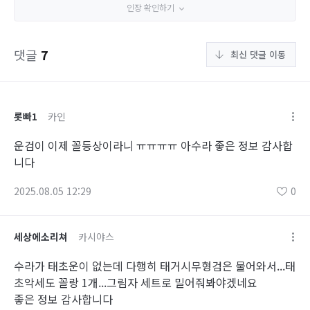
인장 확인하기
댓글
7
최신 댓글 이동
롯빠1
카인
운검이 이제 꼴등상이라니 ㅠㅠㅠㅠ 아수라 좋은 정보 감사합
니다
2025.08.05 12:29
0
세상에소리쳐
카시야스
수라가 태초운이 없는데 다행히 태거시무형검은 물어와서...태
초악세도 꼴랑 1개...그림자 세트로 밀어줘봐야겠네요
좋은 정보 감사합니다