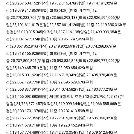
검),20,267,504,152(역작),19,732,316,478(양얼),19,714,181,329(운
검),19,079,317,863(태별)
칠흑(정화),(
창조
비추천)
12
증:23,770,223,702(무형검),23,665,293,133(역작),22,926,594,066(양
얼),23,101,611,617(운검),22,357,661,412(태별)
11증:22,119,390,313(무
형검),22.020,835,045(역작),21,337,116,195(양얼),21,499,999,954(운
검),20,807,627,074(태별)
10증:20,961,247,959(무형
검)20,867,852,916(역작),20,219,932,691(양얼),20,374,288,069(운
검),19,718,166,928(태별)
칠흑(타락),(
창조
비추천)
12
증:25,737,800,891(무형검),25,593,835,848(역작),22,689,777,991(양
얼),25,149,465,751(운검)
11증:23.950,654,629(무형
검),23,815,801,623(역작),21,116,718,342(양얼),23,405,878,405(운
검),22,652,129,779(태별)
10증:22,696,629,670(무형
검),22,568,837,391(역작),20,011,074,582(양얼),22,180,377,218(운
검),21,466,093,883(태별)
세렌디(
창조
비추천)
12증:21,796,457,813(무
형검),21,726,372,457(역작),21,219,099,344(양얼),21,066,585,668(운
검),20,388,170,197(태별)
11증:20.282.413.595(무형
검),20,216,272,059(역작),19,777,915,867(양얼),19,606,060,321(운
검),18,974,678,718(태별)
10증:19,220,452,941(무형
검),19,157,774,489(역작),18,742,370,054(양얼),18,579,512,640(운