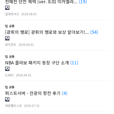
천해천 던전 체력 [ver. 8.01 미카엘라...
(19)
알레프아크
2026.08.01
팁
공통
[광휘의 행로] 광휘의 행로와 보상 알아보기!...
(54)
포이즌트
2026.08.01
팁
공통
NBA 콜라보 패키지 등장 구단 소개
(11)
[Lilith]
2026.08.01
팁
공통
퍼스트서버 - 잔광의 항전 후기
(4)
에반쩰리스트
2026.07.31