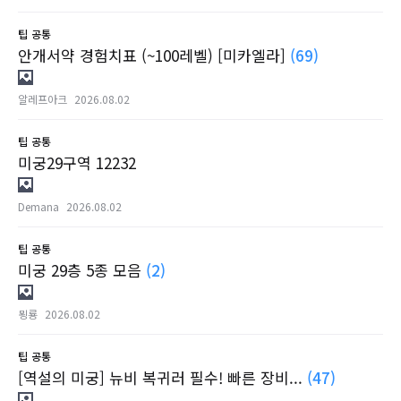
팁
공통
안개서약 경험치표 (~100레벨) [미카엘라]
(69)
알레프아크
2026.08.02
팁
공통
미궁29구역 12232
Demana
2026.08.02
팁
공통
미궁 29층 5종 모음
(2)
묑룡
2026.08.02
팁
공통
[역설의 미궁] 뉴비 복귀러 필수! 빠른 장비...
(47)