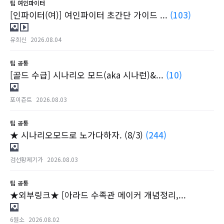
팁
여인파이터
[인파이터(여)] 여인파이터 초간단 가이드 ...
(103)
유희신
2026.08.04
팁
공통
[골드 수급] 시나리오 모드(aka 시나런)&...
(10)
포이즌트
2026.08.03
팁
공통
★ 시나리오모드로 노가다하자. (8/3)
(244)
검선황제기가
2026.08.03
팁
공통
★외부링크★ [아라드 수족관 메이커 개념정리,...
6원소
2026.08.02