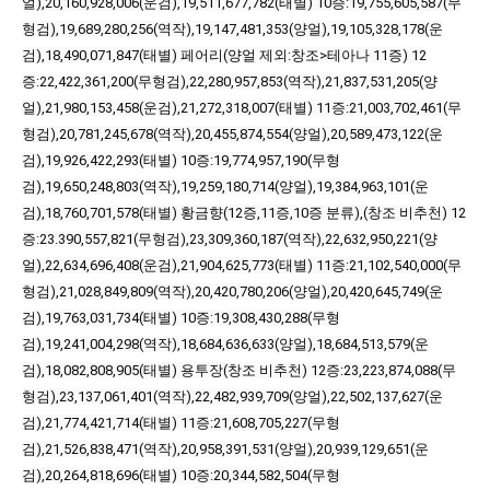
얼),20,160,928,006(운검),19,511,677,782(태별)
10증:19,755,605,587(무
형검),19,689,280,256(역작),19,147,481,353(양얼),19,105,328,178(운
검),18,490,071,847(태별)
페어리(양얼 제외:
창조
>테아나 11증)
12
증:22,422,361,200(무형검),22,280,957,853(역작),21,837,531,205(양
얼),21,980,153,458(운검),21,272,318,007(태별)
11증:21,003,702,461(무
형검),20,781,245,678(역작),20,455,874,554(양얼),20,589,473,122(운
검),19,926,422,293(태별)
10증:19,774,957,190(무형
검),19,650,248,803(역작),19,259,180,714(양얼),19,384,963,101(운
검),18,760,701,578(태별)
황금향(12증,11증,10증 분류),(
창조
비추천)
12
증:23.390,557,821(무형검),23,309,360,187(역작),22,632,950,221(양
얼),22,634,696,408(운검),21,904,625,773(태별)
11증:21,102,540,000(무
형검),21,028,849,809(역작),20,420,780,206(양얼),20,420,645,749(운
검),19,763,031,734(태별)
10증:19,308,430,288(무형
검),19,241,004,298(역작),18,684,636,633(양얼),18,684,513,579(운
검),18,082,808,905(태별)
용투장(
창조
비추천)
12증:23,223,874,088(무
형검),23,137,061,401(역작),22,482,939,709(양얼),22,502,137,627(운
검),21,774,421,714(태별)
11증:21,608,705,227(무형
검),21,526,838,471(역작),20,958,391,531(양얼),20,939,129,651(운
검),20,264,818,696(태별)
10증:20,344,582,504(무형