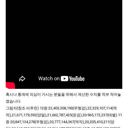
혹시나 통계에 의심이 가시는 분들을 위해서 계산한 수치를 적부 적어놓
겠습니다
그림자(창조 비추천)
12증:22,403,308,190(무형검),22,329,107,114(역
작),21,671,179,592(양얼),21,662,787,425(운검),20.965,172,237(태별)
11
증:20,847,134,278(무형검),20,777,144,367(역작),20,205,410,211(양