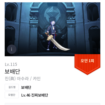
오던 1회
Lv.115
보배단
진(眞) 아수라 / 카인
보배단
Lv.46 진짜보배단