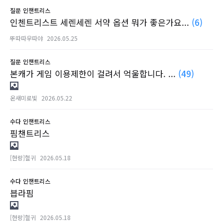
질문
인챈트리스
인첸트리스트 세렌세렌 서약 옵션 뭐가 좋은가요...
(6)
뚜따따우따야
2026.05.25
질문
인챈트리스
본캐가 게임 이용제한이 걸려서 억울합니다. ...
(49)
온새미로빛
2026.05.22
수다
인챈트리스
핌챈트리스
[현랑]혈귀
2026.05.18
수다
인챈트리스
븝라핌
[현랑]혈귀
2026.05.18