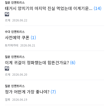
질문
인챈트리스
태거시 양치기의 마지막 진실 먹었는데 이계기운...
(14)
르체
2026.06.22
수다
인챈트리스
사전예약 쿠폰
(1)
토끼헤카테
2026.06.21
질문
인챈트리스
이계 귀걸이 정화했는데 힘뜬건가요?
(6)
르체
2026.06.20
질문
인챈트리스
정가 어떤게 가장 좋나여?
(7)
얼룩
2026.06.19