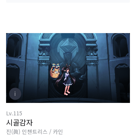
Lv.115
시골감자
진(眞) 인챈트리스 / 카인