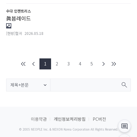
수다
인챈트리스
眞븜레이드
[현랑]혈귀
2026.05.18
1
2
3
4
5
제목+본문
이용약관
개인정보처리방침
PC버전
© 2005 NEOPLE Inc. & NEXON Korea Corporation All Rights Reserved.