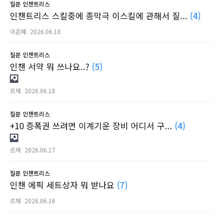
질문
인챈트리스
인챈트리스 스킬중에 종막극 이스킬에 관해서 질...
(4)
이은혜
2026.06.18
질문
인챈트리스
인챈 서약 뭐 쓰나요..?
(5)
르체
2026.06.18
질문
인챈트리스
+10 증폭권 쓰려면 이계기운 장비 어디서 구...
(4)
르체
2026.06.17
질문
인챈트리스
인챈 에픽 세트상자 뭐 받나요
(7)
르체
2026.06.16