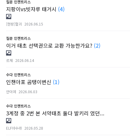
질문
인챈트리스
지팡이vs빗자루 태거시
(4)
[현랑]혈귀
2026.06.15
질문
인챈트리스
이거 태초 선택권으로 교환 가능한가요?
(2)
르체
2026.06.14
수다
인챈트리스
인챈아포 곰탱이변신
(1)
안이여
2026.06.03
수다
인챈트리스
3계정 중 2번 본 서약태초 둘다 발키리 였던...
ELF아수라
2026.05.28