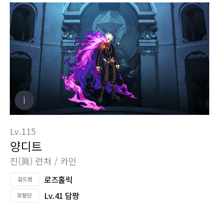
Lv.115
양디트
진(眞) 런처 / 카인
로즈홀릭
Lv.41 담짱