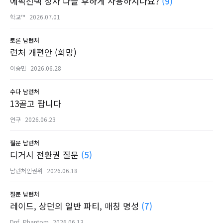
에픽선택 상자 다들 후하게 사용하시나요?
(9)
학교™
2026.07.01
토론
남런처
런처 개편안 (희망)
이승민
2026.06.28
수다
남런처
13골고 팝니다
연구
2026.06.23
질문
남런처
디거시 전환권 질문
(5)
남런처인권위
2026.06.18
질문
남런처
레이드, 상던의 일반 파티, 매칭 명성
(7)
Dnf_Phantom
2026.06.13