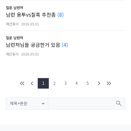
질문
남런처
남런 용투vs칠흑 추천좀
(8)
재간둥이
2026.05.01
질문
남런처
남런처님들 궁금한거 있음
(4)
재간둥이
2026.05.01
1
2
3
4
5
제목+본문