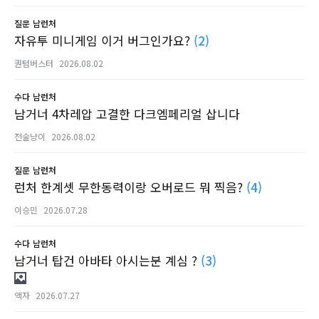
질문
남런처
자유투 미니게임 이거 버그인가요?
(2)
퀀텀버스터
2026.08.02
수다
남런처
남거너 4차레압 고결한 다크엠페리얼 삽니다
전술냥이
2026.08.02
질문
남런처
런처 한계셋 무한동력이랑 오버로드 뭐 찍음?
(4)
이승민
2026.07.28
수다
남런처
남거너 탑건 아바타 아시는분 계심 ?
(3)
액자
2026.07.27