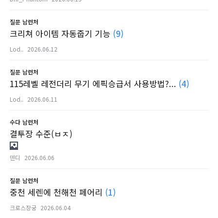
질문
남런처
크리쳐 아이템 자동줍기 기능
(9)
Lod..
2026.06.12
질문
남런처
115레벨 레전더리 무기 에픽승급서 사용방법?...
(4)
Lod..
2026.06.11
수다
남런처
결투장 수준(ㅂㅈ)
덴디
2026.06.06
질문
남런처
중천 세렌에 천해천 페어리
(1)
크로스장궁
2026.06.04