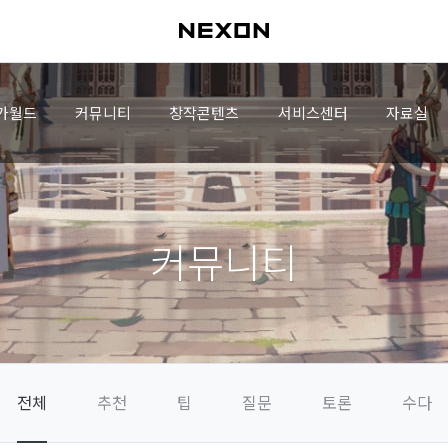
가월드
커뮤니티
창작콘텐츠
서비스센터
자료실
커뮤니티
전체
추천
팁
질문
토론
수다