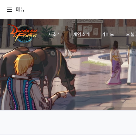
메뉴
새소식
게임소개
가이드
모험