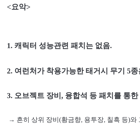
<
요악
>
1. 캐릭터 성능관련 패치는 없음
.
2. 여런처가 착용가능한 태거시 무기
5
종
3. 오브젝트 장비
,
융합석 등 패치를 통한
→
흔히 상위 장비
(
황금향
,
용투장
,
칠흑 등
)
와