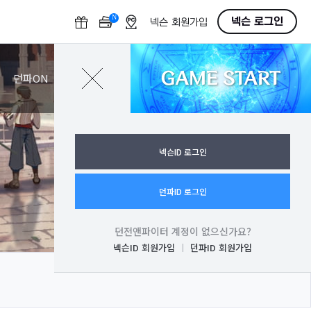
N
O
넥슨 로그인
넥슨 회원가입
F
F
GAME START
로그인
던파ON
넥슨ID 로그인
던파ID 로그인
던전앤파이터 계정이 없으신가요?
넥슨ID 회원가입
던파ID 회원가입