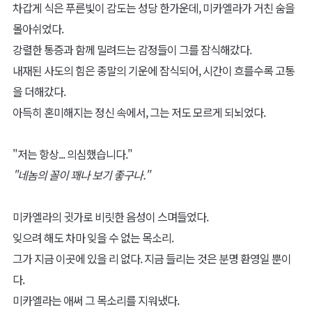
차갑게 식은 푸른빛이 감도는 성당 한가운데, 미카엘라가 거친 숨을
몰아쉬었다.
강렬한 통증과 함께 밀려드는 감정들이 그를 잠식해갔다.
내재된 사도의 힘은 종말의 기운에 잠식되어, 시간이 흐를수록 고통
을 더해갔다.
아득히 혼미해지는 정신 속에서, 그는 저도 모르게 되뇌었다.
"저는 항상... 의심했습니다."
"네놈의 꼴이 꽤나 보기 좋구나."
미카엘라의 귓가로 비릿한 음성이 스며들었다.
잊으려 해도 차마 잊을 수 없는 목소리.
그가 지금 이곳에 있을 리 없다. 지금 들리는 것은 분명 환영일 뿐이
다.
미카엘라는 애써 그 목소리를 지워냈다.