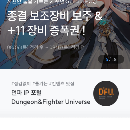
5
/
18