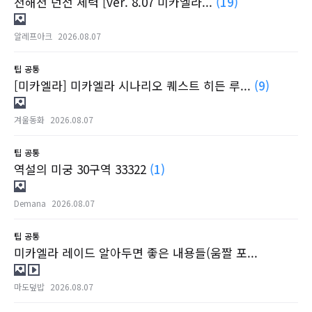
천해천 던전 체력 [ver. 8.07 미카엘라...
(19)
알레프아크
2026.08.07
팁
공통
[미카엘라] 미카엘라 시나리오 퀘스트 히든 루...
(9)
겨울동화
2026.08.07
팁
공통
역설의 미궁 30구역 33322
(1)
Demana
2026.08.07
팁
공통
미카엘라 레이드 알아두면 좋은 내용들(움짤 포...
마도덮밥
2026.08.07