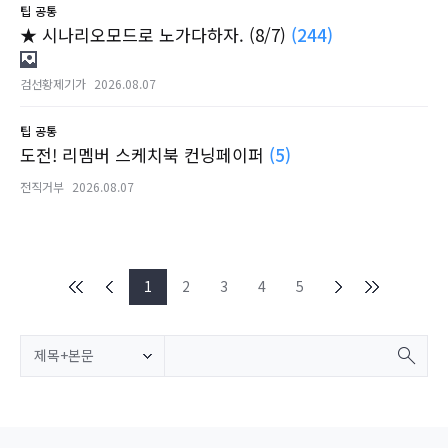
팁
공통
★ 시나리오모드로 노가다하자. (8/7)
(244)
검선황제기가
2026.08.07
팁
공통
도전! 리멤버 스케치북 컨닝페이퍼
(5)
전직거부
2026.08.07
1
2
3
4
5
제목+본문