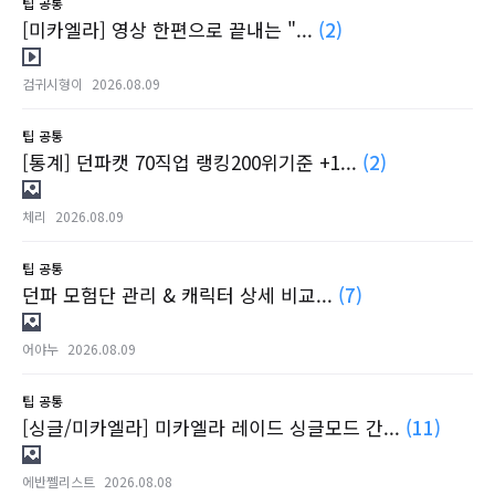
팁
공통
[미카엘라] 영상 한편으로 끝내는 "...
(2)
검귀시형이
2026.08.09
팁
공통
[통계] 던파캣 70직업 랭킹200위기준 +1...
(2)
체리
2026.08.09
팁
공통
던파 모험단 관리 & 캐릭터 상세 비교...
(7)
어야누
2026.08.09
팁
공통
[싱글/미카엘라] 미카엘라 레이드 싱글모드 간...
(11)
에반쩰리스트
2026.08.08