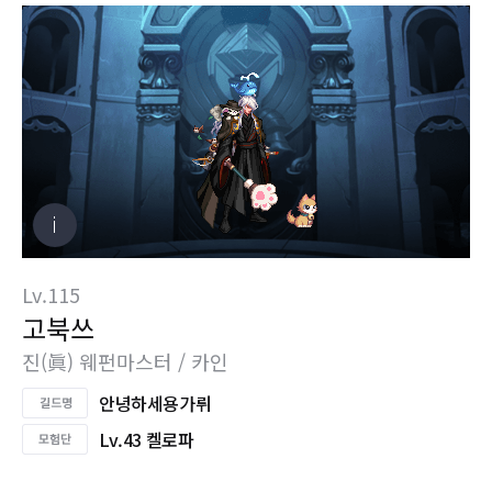
Lv.115
고북쓰
진(眞) 웨펀마스터 / 카인
안녕하세용가뤼
Lv.43 켈로파