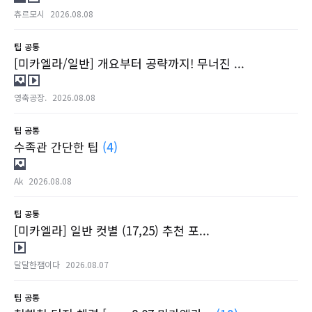
츄르모시
2026.08.08
팁
공통
[미카엘라/일반] 개요부터 공략까지! 무너진 ...
영축공장.
2026.08.08
팁
공통
수족관 간단한 팁
(4)
Ak
2026.08.08
팁
공통
[미카엘라] 일반 컷별 (17,25) 추천 포...
달달한잼이다
2026.08.07
팁
공통