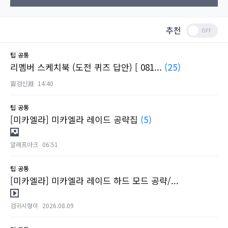
추천
팁
공통
리멤버 스케치북 (도전 퀴즈 답안) [ 081...
(25)
宙검신淵
14:40
팁
공통
[미카엘라] 미카엘라 레이드 공략집
(5)
알레프아크
06:51
팁
공통
[미카엘라] 미카엘라 레이드 하드 모드 공략/...
검귀시형이
2026.08.09