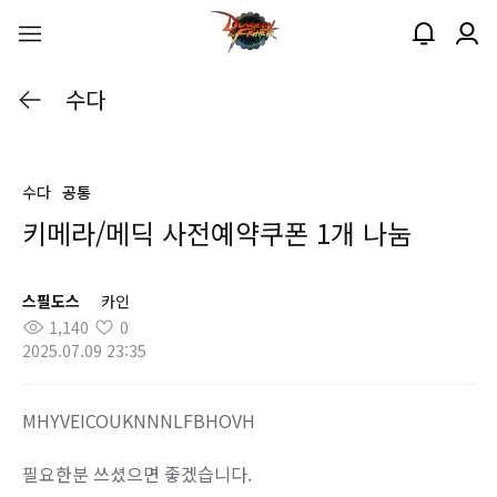
수다
수다
공통
키메라/메딕 사전예약쿠폰 1개 나눔
스필도스
카인
1,140
0
2025.07.09 23:35
MHYVEICOUKNNNLFBHOVH
필요한분 쓰셨으면 좋겠습니다.