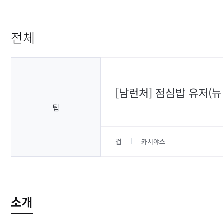
전체
[남런처] 점심밥 유저(뉴
팁
겁
카시야스
소개