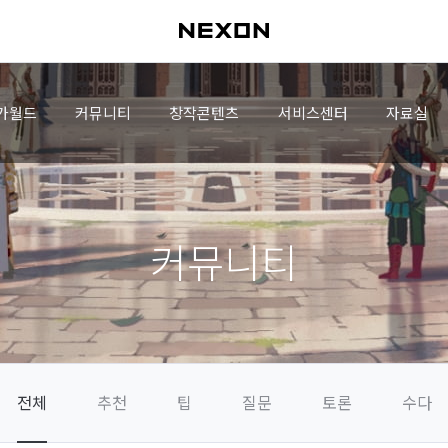
가월드
커뮤니티
창작콘텐츠
서비스센터
자료실
커뮤니티
전체
추천
팁
질문
토론
수다