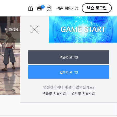
N
O
넥슨 로그인
넥슨 회원가입
F
F
GAME START
로그인
던파ON
넥슨ID 로그인
던파ID 로그인
던전앤파이터 계정이 없으신가요?
넥슨ID 회원가입
던파ID 회원가입