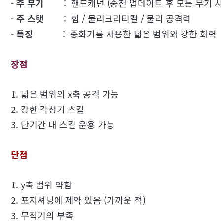
-
주 무기
: 핸드캐넌 (중천 업데이트 후 모든 무기 사
-
주 스탯
: 힘 / 물리크리티컬 / 물리 공격력
-
특징
: 중화기를 사용한 넓은 범위와 강한 화력
장점
1. 넓은 범위의 x축 공격 가능
2. 강한 각성기 스킬
3. 단기간 내 스킬 운용 가능
단점
1. y축 범위 약함
2. 포지셔닝에 제약 있음 (가까운 적)
3. 무적기의 부족