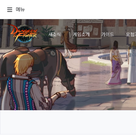
메뉴
새소식
게임소개
가이드
모험