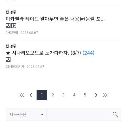
팁
공통
미카엘라 레이드 알아두면 좋은 내용들(움짤 포...
마도덮밥
2026.08.07
팁
공통
★ 시나리오모드로 노가다하자. (8/7)
(244)
검선황제기가
2026.08.07
1
2
3
4
5
제목+본문