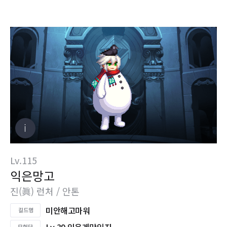
Lv.115
익은망고
진(眞) 런처 / 안톤
미안해고마워