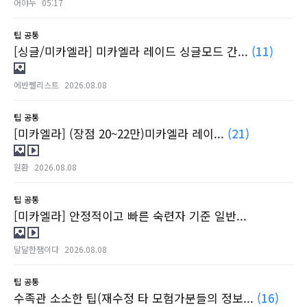
어야누
05:17
팁
공통
[싱글/미카엘라] 미카엘라 레이드 싱글모드 간...
(11)
에반쩰리스트
2026.08.08
팁
공통
[미카엘라] (장점 20~22만)미카엘라 레이...
(21)
원환
2026.08.08
팁
공통
[미카엘라] 안정적이고 빠른 숙련자 기준 일반...
달달한잼이다
2026.08.08
팁
공통
수족관 소소한 팁(재수정 타 모험가분들의 정보...
(16)