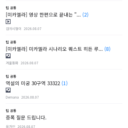
팁
공통
[미카엘라] 영상 한편으로 끝내는 "...
(2)
검귀시형이
2026.08.07
팁
공통
[미카엘라] 미카엘라 시나리오 퀘스트 히든 루...
(8)
겨울동화
2026.08.07
팁
공통
역설의 미궁 30구역 33322
(1)
Demana
2026.08.07
팁
공통
증폭 질문 드립니다.
유가인
2026.08.07