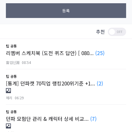
등록
추천
팁
공통
리멤버 스케치북 (도전 퀴즈 답안) [ 080...
(25)
宙검신淵
08:54
팁
공통
[통계] 던파캣 70직업 랭킹200위기준 +1...
(2)
체리
06:29
팁
공통
던파 모험단 관리 & 캐릭터 상세 비교...
(7)