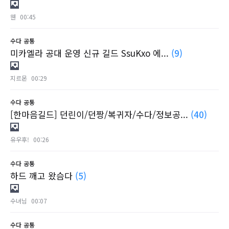
웬
00:45
수다
공통
미카엘라 공대 운영 신규 길드 SsuKxo 에...
(9)
지르몬
00:29
수다
공통
[한마음길드] 던린이/던짱/복귀자/수다/정보공...
(40)
유우후!
00:26
수다
공통
하드 깨고 왔슴다
(5)
수녀님
00:07
수다
공통