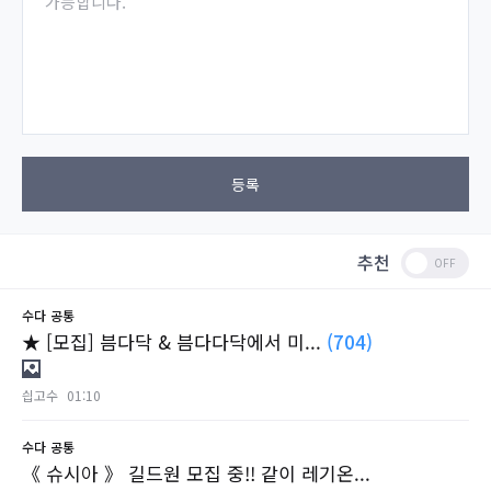
가능합니다.
등록
추천
수다
공통
★ [모집] 븜다닥 & 븜다다닥에서 미...
(704)
싑고수
01:10
수다
공통
《 슈시아 》 길드원 모집 중!! 같이 레기온...