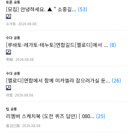
토론
공통
[모집] 안녕하세요. ▲ " 소중길...
(53)
소사동
2026.08.08
수다
공통
[루바토-레가토-테누토]연합길드[멜로디]에서 ...
(8)
死綏
2026.08.08
수다
공통
[멜로디]연합에서 함께 미카엘라 잡으러가실 둔...
(26)
라벨
2026.08.08
팁
공통
리멤버 스케치북 (도전 퀴즈 답안) [ 080...
(25)
宙검신淵
2026.08.08