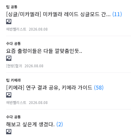
팁
공통
[싱글/미카엘라] 미카엘라 레이드 싱글모드 간...
(11)
에반쩰리스트
2026.08.08
수다
공통
요즘 출렁이들은 다들 깔맞춤인듯..
[현랑]혈귀
2026.08.08
팁
키메라
[키메라] 연구 결과 공유, 키메라 가이드
(58)
에반쩰리스트
2026.08.08
수다
공통
해보고 싶은게 생겼다.
(2)