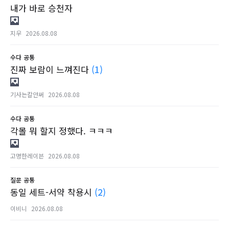
내가 바로 승천자
지우
2026.08.08
수다
공통
진짜 보람이 느껴진다
(1)
기사는칼안써
2026.08.08
수다
공통
각몰 뭐 할지 정했다. ㅋㅋㅋ
고명한레이븐
2026.08.08
질문
공통
동일 세트-서약 착용시
(2)
이비니
2026.08.08