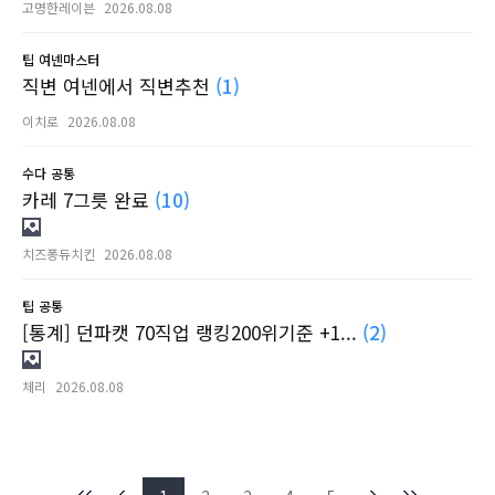
고명한레이븐
2026.08.08
팁
여넨마스터
직변 여넨에서 직변추천
(1)
이치로
2026.08.08
수다
공통
카레 7그릇 완료
(10)
치즈퐁듀치킨
2026.08.08
팁
공통
[통계] 던파캣 70직업 랭킹200위기준 +1...
(2)
체리
2026.08.08