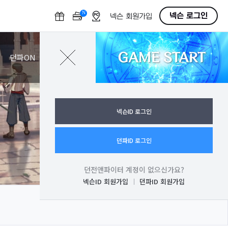
N
O
넥슨 로그인
넥슨 회원가입
F
F
GAME START
로그인
던파ON
넥슨ID 로그인
던파ID 로그인
던전앤파이터 계정이 없으신가요?
넥슨ID 회원가입
던파ID 회원가입