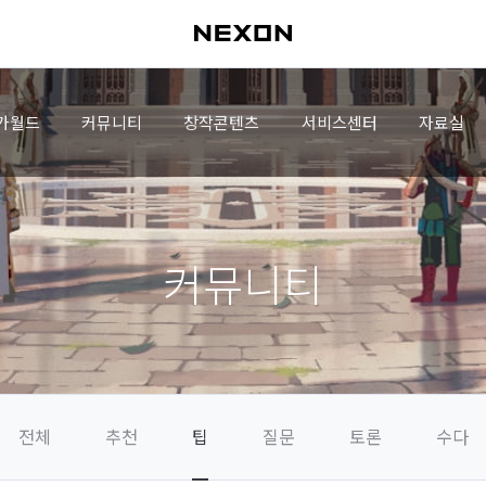
가월드
커뮤니티
창작콘텐츠
서비스센터
자료실
커뮤니티
전체
추천
팁
질문
토론
수다