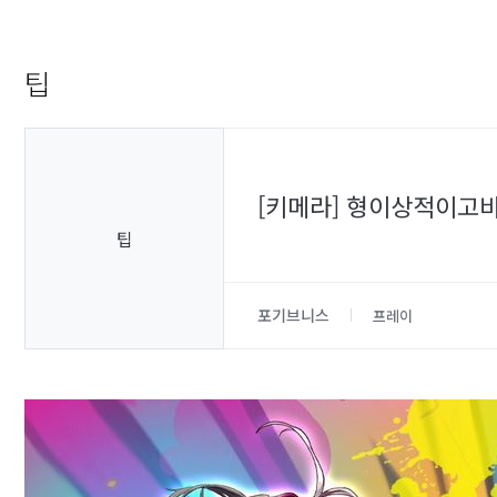
팁
[키메라] 형이상적이
팁
포기브니스
프레이