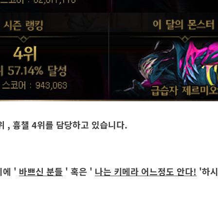
위 , 흉챌 4위를 담당하고 있습니다.
에 '
바쁘신 분들
' 혹은 '
나는
키메라 어느정도 안다!
'하시