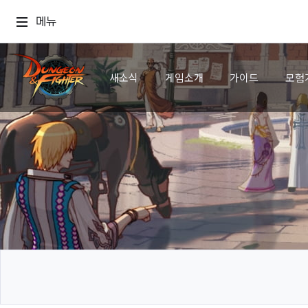
메뉴
새소식
게임소개
가이드
모험