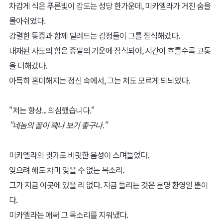
차갑게 식은 푸른빛이 감도는 성당 한가운데, 미카엘라가 거친 숨을
몰아쉬었다.
강렬한 통증과 함께 밀려드는 감정들이 그를 잠식해갔다.
내재된 사도의 힘은 종말의 기운에 잠식되어, 시간이 흐를수록 고통
을 더해갔다.
아득히 혼미해지는 정신 속에서, 그는 저도 모르게 되뇌었다.
"저는 항상... 의심했습니다."
"네놈의 꼴이 꽤나 보기 좋구나."
미카엘라의 귓가로 비릿한 음성이 스며들었다.
잊으려 해도 차마 잊을 수 없는 목소리.
그가 지금 이곳에 있을 리 없다. 지금 들리는 것은 분명 환영일 뿐이
다.
미카엘라는 애써 그 목소리를 지워냈다.