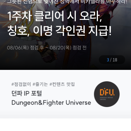
3
/
18