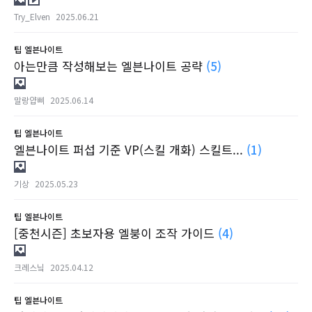
Try_Elven
2025.06.21
팁
엘븐나이트
아는만큼 작성해보는 엘븐나이트 공략
(5)
말랑얍삐
2025.06.14
팁
엘븐나이트
엘븐나이트 퍼섭 기준 VP(스킬 개화) 스킬트...
(1)
기상
2025.05.23
팁
엘븐나이트
[중천시즌] 초보자용 엘붕이 조작 가이드
(4)
크레스닠
2025.04.12
팁
엘븐나이트