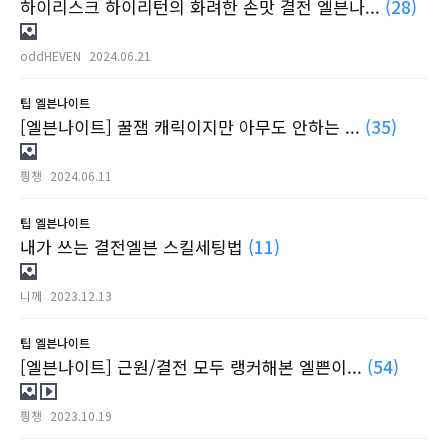
하이리스크 하이리턴의 화려한 손맛 결전 엘븐나...
(28)
oddHEVEN
2024.06.21
팁
엘븐나이트
[엘븐나이트] 꿀잼 캐릭이지만 아무도 안하는 ...
(35)
픵챙
2024.06.11
팁
엘븐나이트
내가 쓰는 결전엘븐 스킬세팅법
(11)
니께
2023.12.13
팁
엘븐나이트
[엘븐나이트] 근원/결전 모두 랭커해본 엘쁜이...
(54)
픵챙
2023.10.19