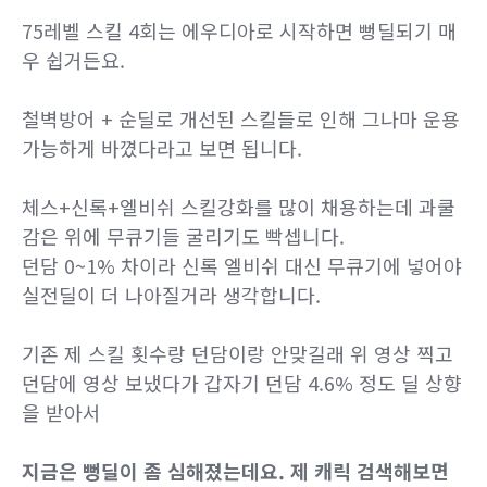
75레벨 스킬 4회는 에우디아로 시작하면 뻥딜되기 매
우 쉽거든요.
철벽방어 + 순딜로 개선된 스킬들로 인해 그나마 운용
가능하게 바꼈다라고 보면 됩니다.
체스+신록+엘비쉬 스킬강화를 많이 채용하는데 과쿨
감은 위에 무큐기들 굴리기도 빡셉니다.
던담 0~1% 차이라 신록 엘비쉬 대신 무큐기에 넣어야
실전딜이 더 나아질거라 생각합니다.
기존 제 스킬 횟수랑 던담이랑 안맞길래
위 영상 찍고
던담에 영상 보냈다가 갑자기 던담 4.6% 정도 딜 상향
을 받아서
지금은 뻥딜이 좀 심해졌는데요. 제 캐릭 검색해보면