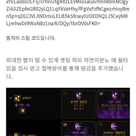
xYELaxbsOLFlj/UYmUtgRXzLEVMlosaGsvYmIR0mNOgy
ZiA3ZEpfeGR02yLQ1LqYkVeHhy/fFgVxFzfhCgezrHoy8m
n5p+qDLClVLXNDrIsiLELB5kSfcwylUOEDhQ1J5CejNM
LjmhwDi9WuN8z1na/6/DQy/tbrDV0sFK0=
필자의 스킬 코드입니다.
최대한 빨리 털 수 있게 셋팅 하되 자연의분노 때 쉴타
임을 잠시 얻고 철벽방어를 통해 뎀감을 추가했습니
다.