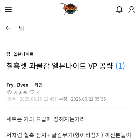
팁
팁
엘븐나이트
칠흑셋 과쿨감 엘븐나이트 VP 공략
(1)
Try_Elven
카인
25,699
3
(등록 : 2025.06.15 12:45))
수정 : 2025.06.21 05:36
세트는 거의 드랍에 정해지는거라
저처럼 칠흑 점지+ 쿨감무기(항아리점지) 끼신분들이