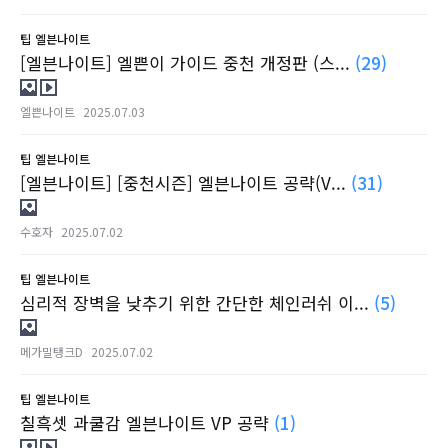
팁
엘븐나이트
[엘븐나이트] 엘쁜이 가이드 중천 개정판 (스...
(29)
엘쁜나이트
2025.07.03
팁
엘븐나이트
[엘븐나이트] [중천시즌] 엘븐나이트 공략(V...
(31)
수호자
2025.07.02
팁
엘븐나이트
심리적 장벽을 낮추기 위한 간단한 체인러쉬 이...
(5)
메가밀탱크D
2025.07.02
팁
엘븐나이트
칠흑셋 과쿨감 엘븐나이트 VP 공략
(1)