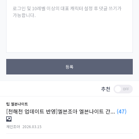
로그인 및 10레벨 이상의 대표 캐릭터 설정 후 댓글 쓰기가
가능합니다.
등록
추천
팁
엘븐나이트
[천해천 업데이트 반영]엘븐조아 엘븐나이트 간...
(47)
체인조아
2026.03.15