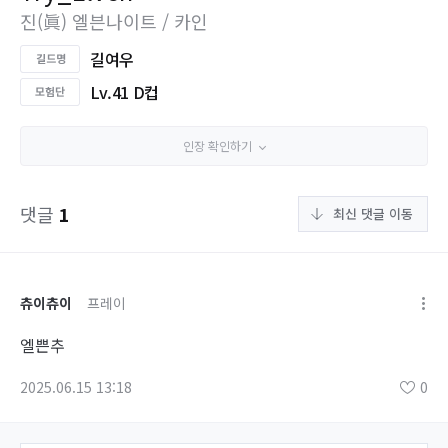
진(眞) 엘븐나이트 / 카인
길여우
Lv.41 D컵
인장 확인하기
댓글
1
최신 댓글 이동
츄이츄이
프레이
엘쁜추
2025.06.15 13:18
0