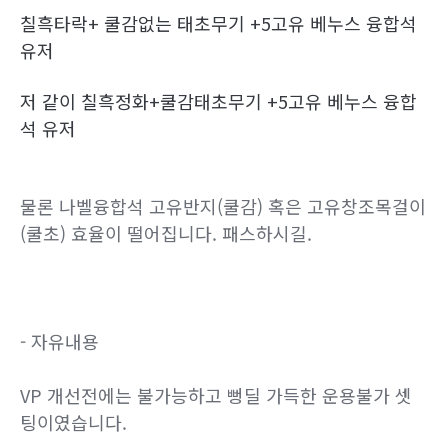
칠흑타락+ 쿨감없는 태초무기 +5고유 베누스 융합석
유저
저 같이 칠흑정화+쿨감태초무기 +5고유 베누스 융합
석 유저
물론 나벨융합석 고유반지(쿨감) 혹은 고유창조목걸이
(쿨초) 효율이 떨어집니다. 패스하시길.
- 자유내용
VP 개선전에는 불가능하고 뻥딜 가득한 운용불가 셋
팅이였습니다.