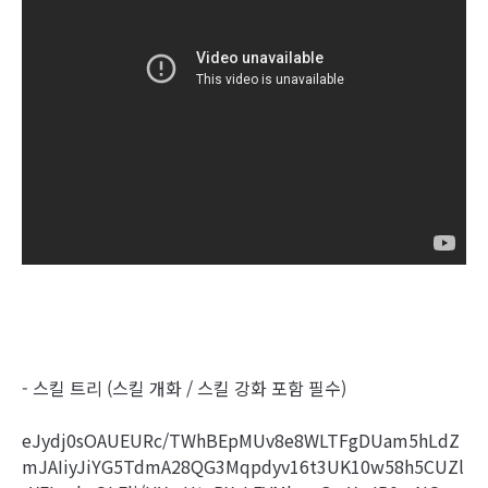
- 스킬 트리 (스킬 개화 / 스킬 강화 포함 필수)
eJydj0sOAUEURc/TWhBEpMUv8e8WLTFgDUam5hLdZ
mJAIiyJiYG5TdmA28QG3Mqpdyv16t3UK10w58h5CUZl