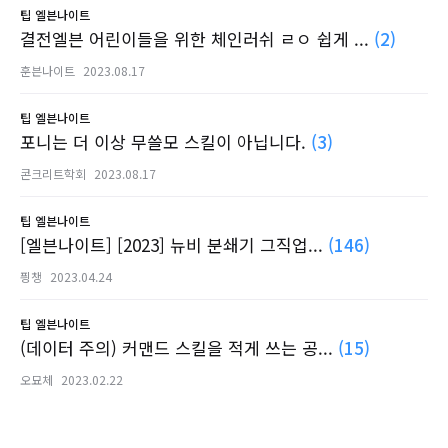
팁
엘븐나이트
결전엘븐 어린이들을 위한 체인러쉬 ㄹㅇ 쉽게 ...
(2)
훈븐나이트
2023.08.17
팁
엘븐나이트
포니는 더 이상 무쓸모 스킬이 아닙니다.
(3)
콘크리트학회
2023.08.17
팁
엘븐나이트
[엘븐나이트] [2023] 뉴비 분쇄기 그직업...
(146)
픵챙
2023.04.24
팁
엘븐나이트
(데이터 주의) 커맨드 스킬을 적게 쓰는 공...
(15)
오묘체
2023.02.22