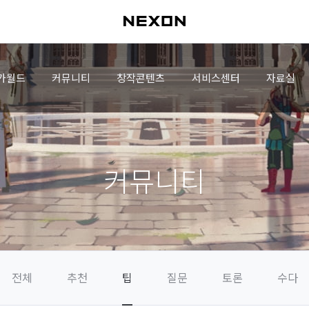
가월드
커뮤니티
창작콘텐츠
서비스센터
자료실
커뮤니티
전체
추천
팁
질문
토론
수다