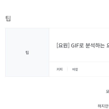
팁
[요원] GIF로 분석하는 
팁
커피
바칼
모
하지만