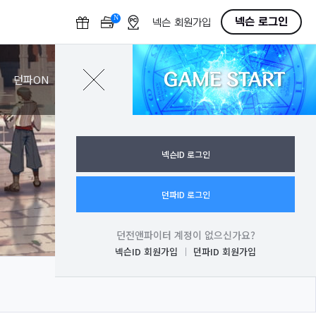
N
O
넥슨 로그인
넥슨 회원가입
F
F
GAME START
로그인
던파ON
넥슨ID 로그인
던파ID 로그인
던전앤파이터 계정이 없으신가요?
넥슨ID 회원가입
던파ID 회원가입