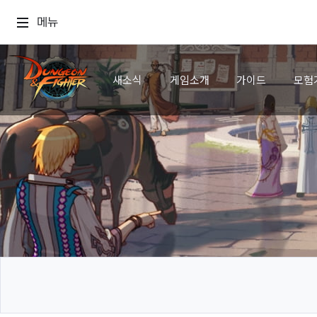
메뉴
새소식
게임소개
가이드
모험