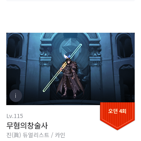
오던 4회
Lv.115
무혐의창술사
진(眞) 듀얼리스트 / 카인