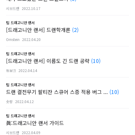
시브드랜
2022.10.17
팁
드래고니안 랜서
[드래고니안 랜서] 드랜학개론
(2)
Ornstein
2022.04.20
팁
드래고니안 랜서
[드래고니안 랜서] 이름도 긴 드랜 공략
(10)
듀보크
2022.04.14
팁
드래고니안 랜서
드랜 결전무기 팔티잔 스큐어 스증 적용 버그 ...
(10)
솟랑
2022.04.12
팁
드래고니안 랜서
眞:드래고니안 랜서 가이드
시브드랜
2022.04.09