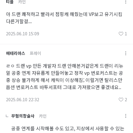
티플
카인
아 드랜 쾌적하고 빨라서 점핑캐 해줬는데 VP보고 유기시킴
다른거할걸...
2025.06.10 15:09
1
에테리아스
프레이
ㄹㅇ 드랜 vp 만든 개발자 드랜 안해본거같은게 드랜이 리뉴
얼 공중 연계 자유롭게 만들어놓고 정작 vp 번로커스트는 공
중 상승 불가하게 해서 캐릭이 이상해짐; 이럴거면 탈리스만
옵션 번로커스트 바투서포터 그대로 가져왔으면 좋겠네요..
2025.06.10 22:32
2
무혐의창술사
카인
공중 연계를 시작해볼 수도 있고, 지상에서 사용할 수 있는