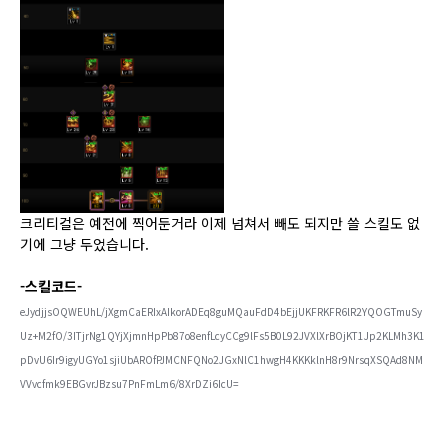
크리티컬은 예전에 찍어둔거라 이제 넘쳐서 빼도 되지만 쓸 스킬도 없
기에 그냥 두었습니다.
-스킬코드-
eJydjjsOQWEUhL/jXgmCaERIxAIkorADEq8guMQauFdD4bEjjUKFRKFR6lR2YQOGTmuSy
Uz+M2fO/3ITjrNg1QYjXjmnHpPb87o8enfLcyCCg9lFs5B0L92JVXlXrBOjKT1Jp2KLMh3K1
pDvU6Ir9igyUGYo1sjiUbAROfPJMCNFQNo2JGxNlC1hwgH4KKKklnH8r9NrsqXSQAd8NM
VVvcfmk9EBGvrJBzsu7PnFmLm6/8XrDZi6IcU=