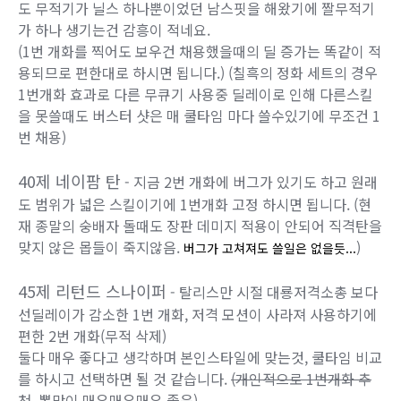
도 무적기가 닐스 하나뿐이었던 남스핏을 해왔기에 짤무적기
가 하나 생기는건 감흥이 적네요.
(1번 개화를 찍어도 보우건 채용했을때의 딜 증가는 똑같이 적
용되므로 편한대로 하시면 됩니다.) (칠흑의 정화 세트의 경우
1번개화 효과로 다른 무큐기 사용중 딜레이로 인해 다른스킬
을 못쓸때도 버스터 샷은 매 쿨타임 마다 쓸수있기에 무조건 1
번 채용)
40제 네이팜 탄
- 지금 2번 개화에 버그가 있기도 하고 원래
도 범위가 넓은 스킬이기에 1번개화 고정 하시면 됩니다. (현
재 종말의 숭배자 돌때도 장판 데미지 적용이 안되어 직격탄을
맞지 않은 몹들이 죽지않음.
)
버그가 고쳐져도 쓸일은 없을듯...
45제 리턴드 스나이퍼
- 탈리스만 시절 대룡저격소총 보다
선딜레이가 감소한 1번 개화, 저격 모션이 사라져 사용하기에
편한 2번 개화(무적 삭제)
둘다 매우 좋다고 생각하며 본인스타일에 맞는것, 쿨타임 비교
를 하시고 선택하면 될 것 같습니다.
(개인적으로 1번개화 추
천. 뽕맛이 매우매우매우 좋음)