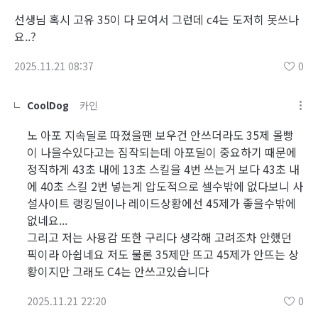
선생님 혹시 고유 35이 다 모여서 그런데 c4는 도저히 못쓰나
요..?
2025.11.21 08:37
0
CoolDog
카인
노 아포 지속딜로 따졌을땐 보우건 안쓰더라도 35제 몰빵
이 나을수있다고는 짐작되는데 아포딜이 중요하기 때문에
정직하게 43초 내에 13초 스킬을 4번 쓰는거 보다 43초 내
에 40초 스킬 2번 넣는게 압도적으로 셀수밖에 없다보니 사
설사이트 랭킹딜이나 레이드상황에선 45제가 좋을수밖에
없네요...
그리고 저는 사용감 또한 구리다 생각해 고려조차 안했던
픽이라 아쉽네요 저도 물론 35제만 뜨고 45제가 안뜨는 상
황이지만 그래도 C4는 안쓰고있습니다
2025.11.21 22:20
0