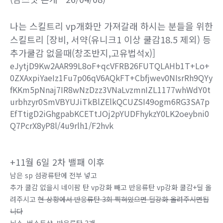
나는 스킬트리 vp개화만 가져갈래 하시는 분들을 위한
스킬트리 [장비, 서약(유니크1 이상 쿨감18.5 제외) 등
추가쿨감 없을때(창조반지,고유법석x)]
eJytjD9Kw2AAR99L8oF+qcVFRB26FUTQLAHb1T+Lo+
0ZXAxpiYaeIz1Fu7p06qV6AQkFT+Cbfjwev0NIsrRh9QYy
fKKm5pNnaj7IR8wNzDzz3VNaLvzmnIZL1177whWdY0t
urbhzyr0SmVBYUJiTkBlZElkQCUZSI49ogm6RG3SA7p
EfTtigD2iGhgpabKCETtJOj2pYUDFhykzY0LK2oeybni0
Q7PcrX8yP8l/4u9rlh1/F2hvk
+11월 6일 2차 밸패 이후
남은 sp 섬광류탄에 전부 넣고
추가 쿨감 없을시 네이팜 탄 vp강화 빼고 반응류탄 vp강화 쿨감+딜 올
려주시고
현 상황에서 반응류탄 3회 찍혀있으면 딜강화 올려주시면됩
니다
닐스, 버스트샷, 반응류탄 3개