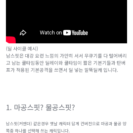
(딜 사이클 예시)
남스핏은 대강 요런 느낌의 가만히 서서 무큐기를 다 털어버리
고 남는 쿨타임동안 딜레이와 쿨타임이 짧은 기본기들과 탄버
프가 적용된 기본공격을 쓰면서 딜 넣는 말뚝딜캐 입니다.
1. 마공스핏? 물공스핏?
남스핏(커맨더) 같은경우 옛날 캐릭터 답게 컨버전으로 마공과 물공 양
쪽중 하나를 선택해 쓰는 캐릭입니다.