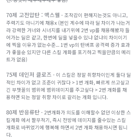
70제 고전압탄 : 맥스웰
- 조작감이 편해지는것도 아니고,
주력기도 아니기에 채용x (본인 계수에 따라 딜 차이가 나는거
라 강력한 거너와 시너지를 내기위에 2번 vp를 채용해봤자 들
어가는 딜은 같고, 한번에 딜을 넣을수 있냐 없냐의 차이이기
에 찍을 이유가 없는수준... 1번 vp의 탄버프 공격력 증가 효과
가 좋을순 있지만 다른 스킬 개화를 포기하고 찍을만큼의 메리
트가 없음)
75제 데인저 클로즈
- 이 스킬은 정말 취향차이인게 둘다 딜
적인 차이가 없고 조준이 귀찮다 > 1번 개화, 빠르게 쓰고싶고
긴 부챗꼴의 범위에 범위데미지를 주고싶다 > 2번 개화를 채
용하면 되는 정말 취향 차이로 갈리는 개화 입니다.
80제 반응류탄
- 2번개화가 의도를 이해할수 없던 이상한 스
킬개화 에서 짤무적기, 즉시 전방에 데미지를 줄수있는 스킬
개화로 바뀌었기에 행복해 하면서 2번 개화 채용하시면 됩니
다.