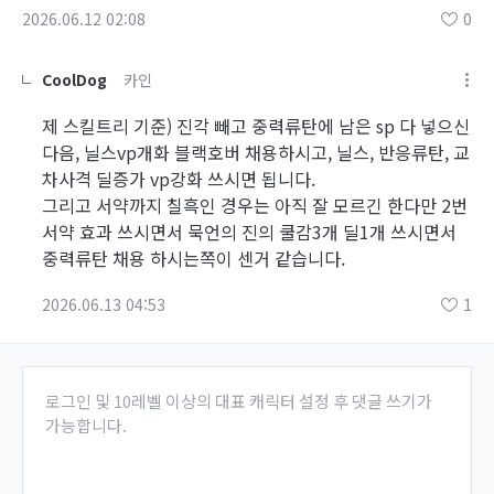
2026.06.12 02:08
0
CoolDog
카인
제 스킬트리 기준) 진각 빼고 중력류탄에 남은 sp 다 넣으신
다음, 닐스vp개화 블랙호버 채용하시고, 닐스, 반응류탄, 교
차사격 딜증가 vp강화 쓰시면 됩니다.
그리고 서약까지 칠흑인 경우는 아직 잘 모르긴 한다만 2번
서약 효과 쓰시면서 묵언의 진의 쿨감3개 딜1개 쓰시면서
중력류탄 채용 하시는쪽이 센거 같습니다.
2026.06.13 04:53
1
로그인 및 10레벨 이상의 대표 캐릭터 설정 후 댓글 쓰기가
가능합니다.