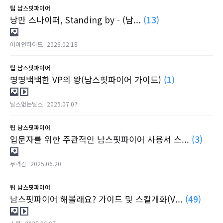
팁
남스핏파이어
낭만 스나이퍼, Standing by - (남...
(13)
아이언하이드
2026.02.18
팁
남스핏파이어
명명백백한 VP의 왕(남스핏파이어 가이드)
(1)
닐스없는닐스
2025.07.07
팁
남스핏파이어
입문자를 위한 주관적인 남스핏파이어 사용서 스...
(3)
무력감
2025.06.20
팁
남스핏파이어
남스핏파이어 해볼래요? 가이드 및 스킬개화(V...
(49)