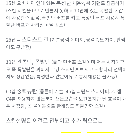
특성탄
15렙 오버차지 옆에 있는
채용x, 꼭 커맨드 잠금하기
(스킬 레벨을 0으로 만들지 못하고 30렙에 있는 폭발탄과 같
이 사용할수 없음, 폭발탄 버프를 키고 특성탄 버프 사용시 폭
발탄 버프가 사라짐 > 딜 감소)
패스티스트 건
25렙
(기본공격 데미지, 공격속도 차이. 안찍
어도 무방함)
관통탄, 폭발탄
30렙
(둘다 탄버프 스킬이며 저는 시작이후
로 쭉 폭발탄을 써와서 그냥 쓰지만 써보시고 취향따라 선택하
셔도 상관없음, 특성탄과 같은이유로 동시채용은 불가능)
중력류탄
60렙
(몹몰이 기술, 45렙 리턴드 스나이퍼, 35렙
C4를 채용하지 않는분이 쓰는모습을 보긴했지만 딜 효율이 매
우 처참함, 몹 몰이용으로 한개정도 찍을만한 스킬)
스킬설명은 이걸로 전부이고 추가 팁으로는