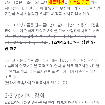
개틀링건
커맨드 잠금
남거너들은 무조건 5렙스킬
을
해두
셔야 합니다. 커맨드가 아래 옆 x 라 무빙하다가 커맨드 쳐지면
가만히 서서 개틀링건 쓰니까 꼭 잠금 하시고 겜 하십쇼
그리고 각성기들은 전부 쿨타임이 길어 커맨드 사용시 이점을
많이 보는데 편하게 각성기 사용을 위해 스킬창에서 메뉴 > 커
맨드 변경으로 2각, 진각 커맨드를 바꿔 쓰는걸 추천합니다.
상관없게
(저는 2각을 ↓↑ z, 진각을
↓↑스페이스바로 해둠)
끔 패치
그리고 기본공격을 많이 쓰기 때문에 ESC > 게임설정 > 게임
> 플레이 설정 > 기본 공격 자동 연사 를 체크 해주시면 x키 연
타 안해도 되고 꾹 누르기만 해도 평타가 나가서 손가락이 덜
아픕니다.
(연타시 공속차이가 미묘하게 있기는 함)
2-2 vp개화, 강화
스킬트리에서 C4랑 중력류탄을 안찍는다 했기 때문에 선택지는 6개중