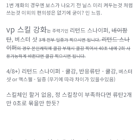
1번 개화의 경우엔 보스가 나오기 전 닐스 미리 켜두는것 처럼
쓰는것 이외의 편의성은 없기에 굳이? 인 느낌.
vp 스킬 강화
리턴드 스나이퍼
,
네이팜
는 주력기인
탄
, 버스터 샷
리턴드 스나
3개 전부 딜증가 찍으시면 됩니다.
이퍼
의 경우 본인캐릭에 쿨감 부재시 쿨감 찍어서 40초 내에 2회 사
용가능하게 바뀐다면 쿨감 찍으시면 됩니다.
4/8+) 리턴드 스나이퍼 - 쿨감, 반응류탄 - 쿨감
, 버스터
샷 or 맥스웰 - 딜증 (무기에 따라 차이가 있을수있음)
스킬체인 할거 없음, 정 스킬창이 부족하다면 류탄2개
만 0초로 묶을만 한듯?