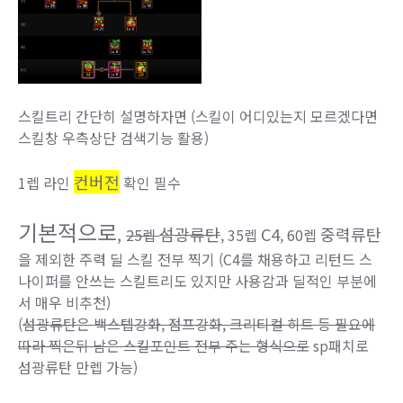
스킬트리 간단히 설명하자면 (스킬이 어디있는지 모르겠다면
스킬창 우측상단 검색기능 활용)
컨버전
1렙 라인
확인 필수
기본적으로
,
섬광류탄
C4
중력류탄
25렙
, 35렙
, 60렙
을 제외한 주력 딜 스킬 전부 찍기 (C4를 채용하고 리턴드 스
나이퍼를 안쓰는 스킬트리도 있지만 사용감과 딜적인 부분에
서 매우 비추천)
(
섬광류탄은 백스텝강화, 점프강화, 크리티컬 히트 등 필요에
따라 찍은뒤 남은 스킬포인트 전부 주는 형식으로
sp패치로
섬광류탄 만렙 가능)