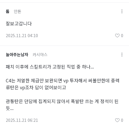
톰
안톤
잘보고갑니다
2025.11.21 04:10
0
놀아주는남자
카시야스
패치 이후에 스킬트리가 고정된 직업 중 하나...
C4는 저열한 체급만 보완되면 vp 투자해서 써볼만한데 중력
류탄은 vp조차 답이 없어보이고
관통탄은 던담에 집계되지 않아서 폭발탄 쓰는 게 정석이 된
듯...
2025.11.21 06:21
0