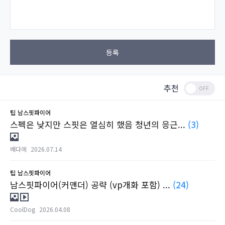
등록
추천
팁
남스핏파이어
스펙은 낮지만 스핏은 열심히 했음 청년의 응근...
(3)
배다예
2026.07.14
팁
남스핏파이어
남스핏파이어(커맨더) 공략 (vp개화 포함) ...
(24)
CoolDog
2026.04.08