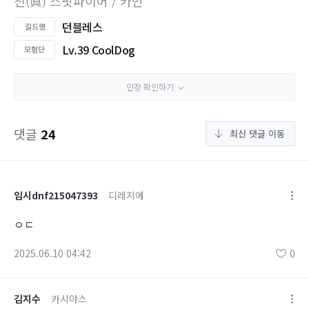
진(眞) 스핏파이어 / 카인
던블레스
Lv.39 CoolDog
인장 확인하기
댓글
24
최신 댓글 이동
임시dnf215047393
디레지에
ㅇㄷ
2025.06.10 04:42
0
김지수
카시야스