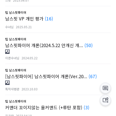
스윗
2025.06.07
팁
남스핏파이어
남스핏 VP 개인 평가
(16)
수녀님
2025.05.21
팁
남스핏파이어
남스핏파이어 개론(2024.5.22 안개신 개...
(50)
이쁜수녀님
2024.05.22
팁
남스핏파이어
[남스핏파이어] 남스핏파이어 개론(Ver.20...
(67)
특작사령관
2023.10.03
팁
남스핏파이어
커맨더 꼬이지않는 올커맨드 (+류탄 포함)
(3)
김크모
2023.04.10