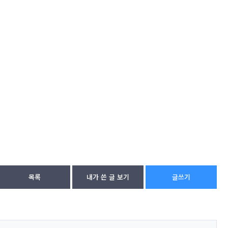
목록
내가 쓴 글 보기
글쓰기