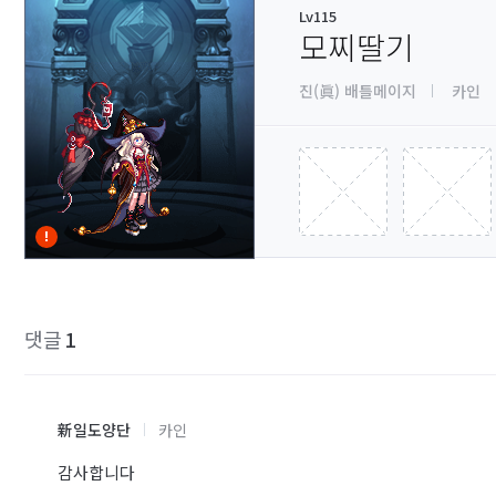
Lv115
모찌딸기
진(眞) 배틀메이지
카인
댓글
1
新일도양단
카인
감사합니다