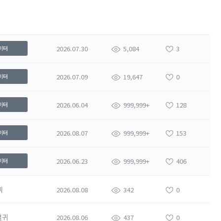
2026.07.30
5,084
3
이터
2026.07.09
19,647
0
이터
2026.06.04
999,999+
128
이터
2026.08.07
999,999+
153
이터
2026.06.23
999,999+
406
이터
찌
2026.08.08
342
0
혈귀
2026.08.06
437
0