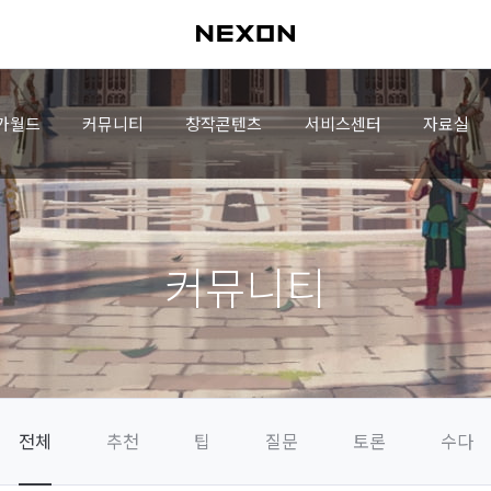
가월드
커뮤니티
창작콘텐츠
서비스센터
자료실
커뮤니티
전체
추천
팁
질문
토론
수다