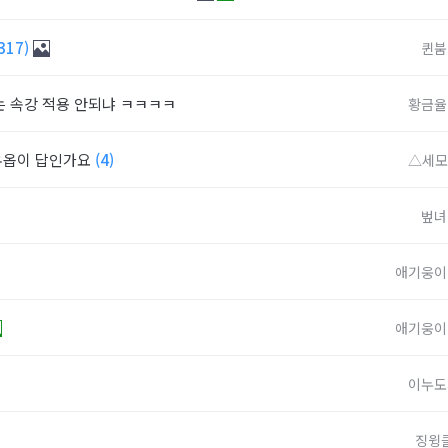
(317)
퀸붐
는 속강 적용 안되냐 ㅋㅋㅋㅋ
황금율
우옵이 답인가요
(4)
△세모
벞녀
애기웅이
애기웅이
이누도
징윙