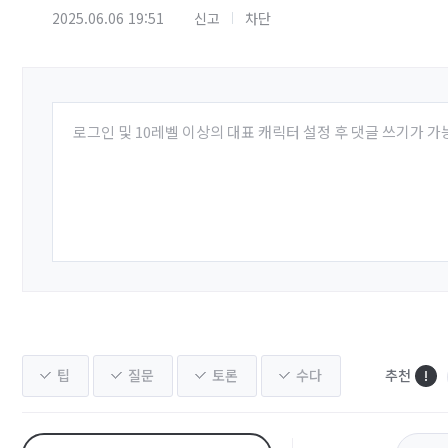
2025.06.06 19:51
신고
차단
로그인 및 10레벨 이상의 대표 캐릭터 설정 후 댓글 쓰기가 가
팁
질문
토론
수다
추천