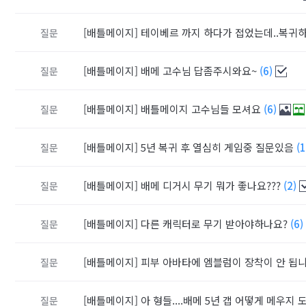
[배틀메이지]
테이베르 까지 하다가 접었는데..복귀
질문
[배틀메이지]
배메 고수님 답좀주시와요~
(6)
질문
[배틀메이지]
배틀메이지 고수님들 모셔요
(6)
질문
[배틀메이지]
5년 복귀 후 열심히 게임중 질문있음
(
질문
[배틀메이지]
배메 디거시 무기 뭐가 좋나요???
(2)
질문
[배틀메이지]
다른 캐릭터로 무기 받아야하나요?
(6)
질문
[배틀메이지]
피부 아바타에 엠블럼이 장착이 안 됩
질문
[배틀메이지]
아 형들....배메 5년 갭 어떻게 메
질문