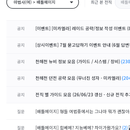
마법사(여) > 배틀메이지
최근 본 전직
배틀
[이벤트] [미카엘라] 레이드 공략/정보 작성 이벤트 (8
공지
[상시이벤트] 7월 묻고답하기 이벤트 안내 (6월 답변
공지
천해천 뉴비 정보 모음 (가이드 / 시스템 / 장비)
(230
공지
천해천 던전 공략 모음 (무너진 성자 - 미카엘라)
(20
공지
전직 별 가이드 모음 (26/06/23 갱신 - 신규 전직 추
공지
[배틀메이지]
형들 여법중에서는 그나마 뭐가 괜찮아
질문
[배틀메이지]
힘베메? 지능베메? 차이가뭔가요?
(2)
질문