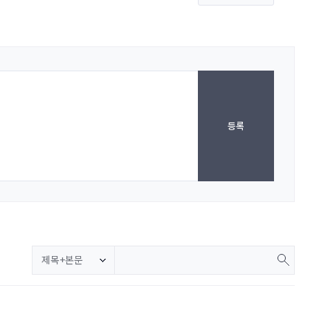
등록
제목+본문