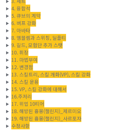
3. 세트
4. 융합석
5. 큐브의 계약
6. 버프 강화
7. 아바타
8. 엠블렘과 스위칭, 딜플티
9. 길드, 모험단 추가 스탯
10. 휘장
11. 마법부여
12. 변경점
13. 스킬트리, 스킬 개화(VP), 스킬 강화
14. 스킬 운용
15. VP, 스킬 강화에 대해서
16.주저리
17. 위업 10티어
18. 해방된 흉몽(챌린지)_제르미오
19. 해방된 흉몽(챌린지)_사르포자
수정사항