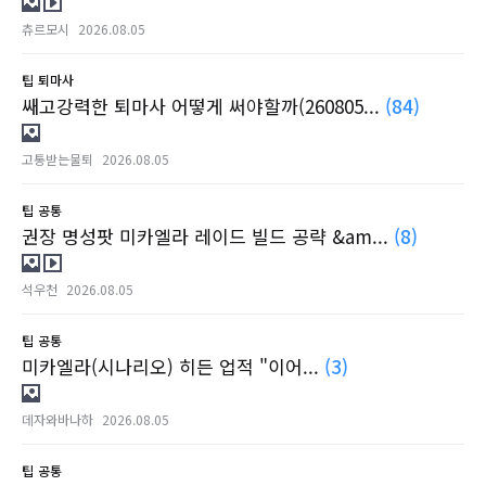
츄르모시
2026.08.05
팁
퇴마사
쌔고강력한 퇴마사 어떻게 써야할까(260805...
(84)
고통받는물퇴
2026.08.05
팁
공통
권장 명성팟 미카엘라 레이드 빌드 공략 &am...
(8)
석우천
2026.08.05
팁
공통
미카엘라(시나리오) 히든 업적 "이어...
(3)
데자와바나하
2026.08.05
팁
공통