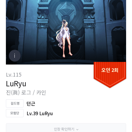
오던 2회
Lv.115
LuRyu
진(眞) 로그 / 카인
던근
Lv.39 LuRyu
인장 확인하기