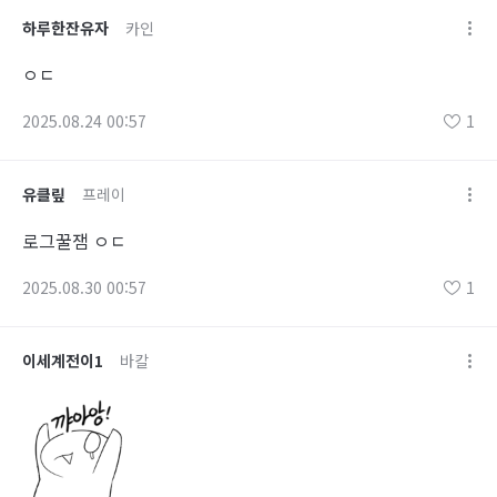
하루한잔유자
카인
ㅇㄷ
2025.08.24 00:57
1
유클맆
프레이
로그꿀잼 ㅇㄷ
2025.08.30 00:57
1
이세계전이1
바칼