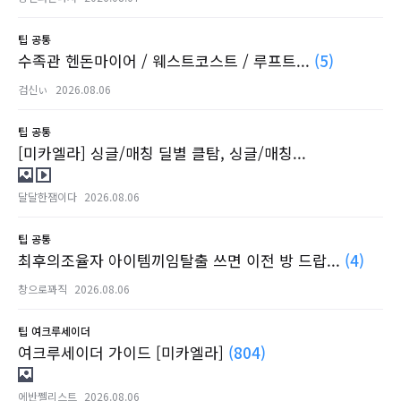
팁
공통
수족관 헨돈마이어 / 웨스트코스트 / 루프트...
(5)
검신ぃ
2026.08.06
팁
공통
[미카엘라] 싱글/매칭 딜별 클탐, 싱글/매칭...
달달한잼이다
2026.08.06
팁
공통
최후의조율자 아이템끼임탈출 쓰면 이전 방 드랍...
(4)
창으로꽈직
2026.08.06
팁
여크루세이더
여크루세이더 가이드 [미카엘라]
(804)
에반쩰리스트
2026.08.06