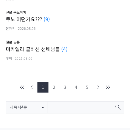
질문
쿠노이치
쿠노 어떤가요???
(9)
본캐임
2026.08.06
질문
공통
미카엘라 클하신 선배님들
(4)
롯빠
2026.08.06
1
2
3
4
5
제목+본문