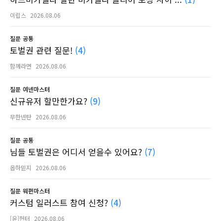
이립스
2026.08.06
질문
공통
토벌권 관련 질문!
(4)
함께라면
2026.08.06
질문
여넨마스터
신규유저 할만한가요?
(9)
무한넨탄
2026.08.06
질문
공통
님들 토벌권은 어디서 얻을수 있어요?
(7)
옵하믿지
2026.08.06
질문
웨펀마스터
커스텀 일러스트 참여 신청?
(4)
[윤]헌터
2026.08.06