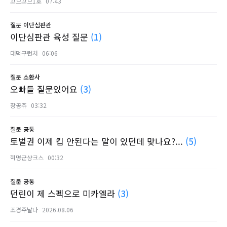
꼬므꼬므1호
07:43
질문
이단심판관
이단심판관 육성 질문
(1)
대덕구런처
06:06
질문
소환사
오빠들 질문있어요
(3)
장공쥬
03:32
질문
공통
토벌권 이제 킵 안된다는 말이 있던데 맞나요?...
(5)
혁명군샹크스
00:32
질문
공통
던린이 제 스펙으로 미카엘라
(3)
조경주날다
2026.08.06