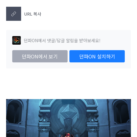
URL 복사
던파ON에서 댓글/답글 알림을 받아보세요!
던파ON에서 보기
던파ON 설치하기