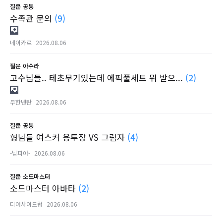
질문
공통
수족관 문의
(9)
네이카르
2026.08.06
질문
아수라
고수님들.. 테초무기있는데 에픽풀세트 뭐 받으...
(2)
무한넨탄
2026.08.06
질문
공통
형님들 여스커 용투장 VS 그림자
(4)
-님피아-
2026.08.06
질문
소드마스터
소드마스터 아바타
(2)
디어사이드럽
2026.08.06