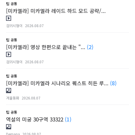
팁
공통
[미카엘라] 미카엘라 레이드 하드 모드 공략/...
검귀시형이
2026.08.07
팁
공통
[미카엘라] 영상 한편으로 끝내는 "...
(2)
검귀시형이
2026.08.07
팁
공통
[미카엘라] 미카엘라 시나리오 퀘스트 히든 루...
(8)
겨울동화
2026.08.07
팁
공통
역설의 미궁 30구역 33322
(1)
Demana
2026.08.07