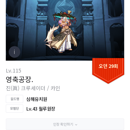
오던 29회
Lv.115
영축공장.
진(眞) 크루세이더 / 카인
심해유치원
Lv.43 월루원장
인장 확인하기