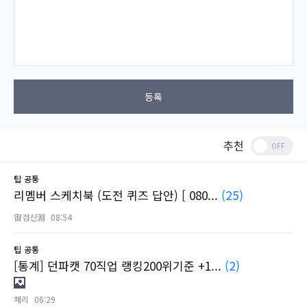
등록
추천
팁
공통
리멤버 스케치북 (도전 퀴즈 답안) [ 080...
(25)
宙검신淵
08:54
팁
공통
[통계] 던파캣 70직업 랭킹200위기준 +1...
(2)
체리
06:29