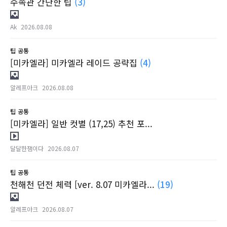
수족관 간단한 팁
(3)
Ak
2026.08.08
팁
공통
[미카엘라] 미카엘라 레이드 공략집
(4)
알레프아크
2026.08.08
팁
공통
[미카엘라] 일반 컷별 (17,25) 추천 포...
달달한잼이다
2026.08.07
팁
공통
천해천 던전 체력 [ver. 8.07 미카엘라...
(19)
알레프아크
2026.08.07