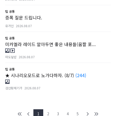
팁
공통
증폭 질문 드립니다.
유가인
2026.08.07
팁
공통
미카엘라 레이드 알아두면 좋은 내용들(움짤 포...
마도덮밥
2026.08.07
팁
공통
★ 시나리오모드로 노가다하자. (8/7)
(244)
검선황제기가
2026.08.07
1
2
3
4
5