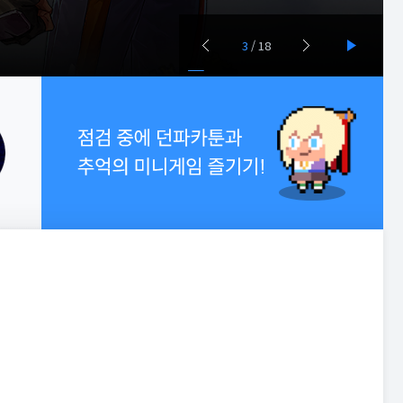
3
/
18