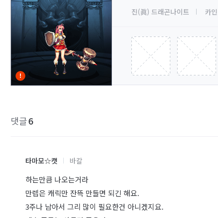
진(眞) 드래곤나이트
카인
댓글
6
타마모☆캣
바칼
하는만큼 나오는거라
만렙은 캐릭만 잔뜩 만들면 되긴 해요.
3주나 남아서 그리 많이 필요한건 아니겠지요.