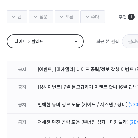
팁
질문
토론
수다
추천
나이트 > 팔라딘
최근 본 전직
팔라
[이벤트] [미카엘라] 레이드 공략/정보 작성 이벤트 (8
공지
[상시이벤트] 7월 묻고답하기 이벤트 안내 (6월 답변
공지
천해천 뉴비 정보 모음 (가이드 / 시스템 / 장비)
(230
공지
천해천 던전 공략 모음 (무너진 성자 - 미카엘라)
(20
공지