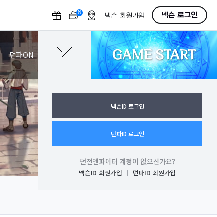
N
O
넥슨 로그인
넥슨 회원가입
F
F
GAME START
로그인
던파ON
넥슨ID 로그인
던파ID 로그인
던전앤파이터 계정이 없으신가요?
넥슨ID 회원가입
던파ID 회원가입