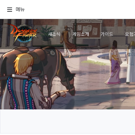
메뉴
새소식
게임소개
가이드
모험