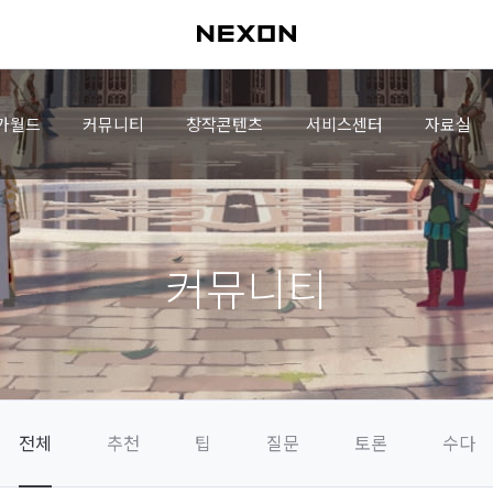
가월드
커뮤니티
창작콘텐츠
서비스센터
자료실
커뮤니티
전체
추천
팁
질문
토론
수다