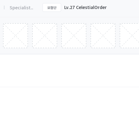
Lv.27 CelestialOrder
Specialist..
모험단