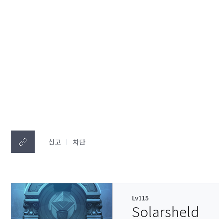
신고
차단
Lv115
Solarsheld