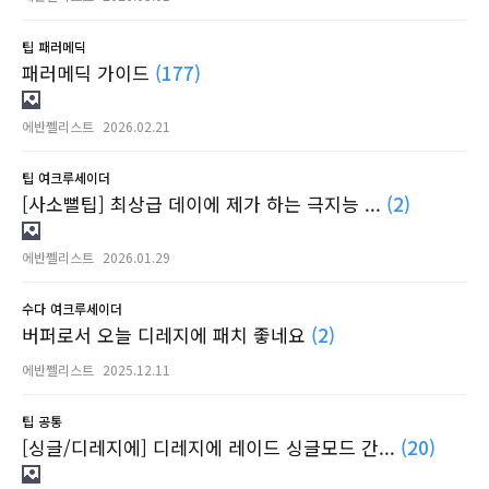
팁
패러메딕
패러메딕 가이드
(177)
에반쩰리스트
2026.02.21
팁
여크루세이더
[사소뻘팁] 최상급 데이에 제가 하는 극지능 ...
(2)
에반쩰리스트
2026.01.29
수다
여크루세이더
버퍼로서 오늘 디레지에 패치 좋네요
(2)
에반쩰리스트
2025.12.11
팁
공통
[싱글/디레지에] 디레지에 레이드 싱글모드 간...
(20)