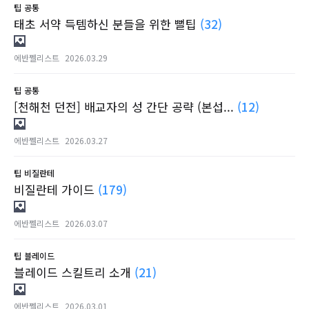
팁
공통
태초 서약 득템하신 분들을 위한 뻘팁
(32)
에반쩰리스트
2026.03.29
팁
공통
[천해천 던전] 배교자의 성 간단 공략 (본섭...
(12)
에반쩰리스트
2026.03.27
팁
비질란테
비질란테 가이드
(179)
에반쩰리스트
2026.03.07
팁
블레이드
블레이드 스킬트리 소개
(21)
에반쩰리스트
2026.03.01