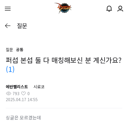
질문
질문
공통
퍼섭 본섭 둘 다 매칭해보신 분 계신가요?
(1)
에반쩰리스트
시로코
793
0
2025.04.17 14:55
싱글은 모르겠는데