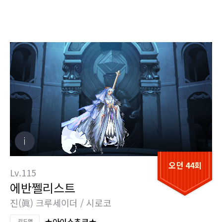
오던 44회
Lv.115
에반쩰리스트
진(眞) 크루세이더 / 시로코
★아이스쵸코★