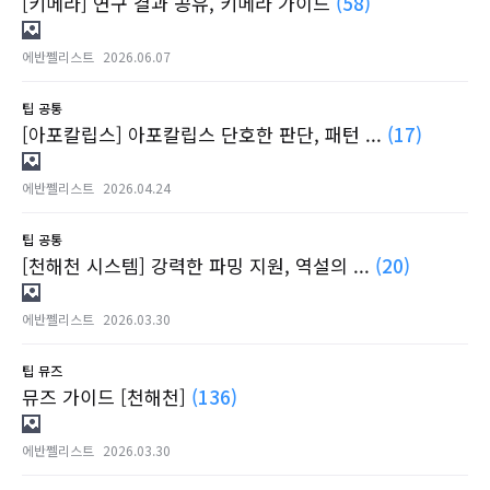
[키메라] 연구 결과 공유, 키메라 가이드
(58)
에반쩰리스트
2026.06.07
팁
공통
[아포칼립스] 아포칼립스 단호한 판단, 패턴 ...
(17)
에반쩰리스트
2026.04.24
팁
공통
[천해천 시스템] 강력한 파밍 지원, 역설의 ...
(20)
에반쩰리스트
2026.03.30
팁
뮤즈
뮤즈 가이드 [천해천]
(136)
에반쩰리스트
2026.03.30