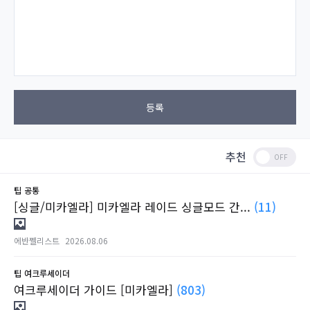
등록
추천
팁
공통
[싱글/미카엘라] 미카엘라 레이드 싱글모드 간...
(11)
에반쩰리스트
2026.08.06
팁
여크루세이더
여크루세이더 가이드 [미카엘라]
(803)