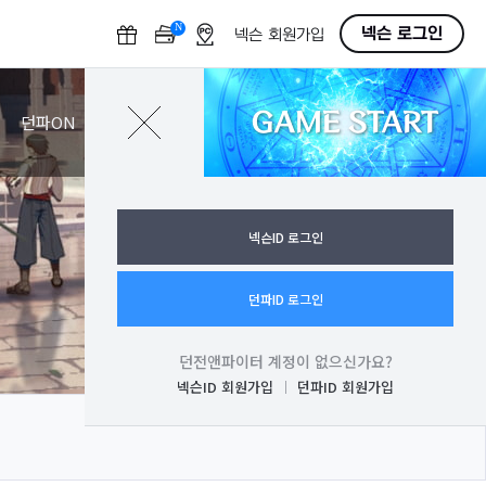
N
O
넥슨 로그인
넥슨 회원가입
F
F
GAME START
로그인
던파ON
넥슨ID 로그인
던파ID 로그인
던전앤파이터 계정이 없으신가요?
넥슨ID 회원가입
던파ID 회원가입