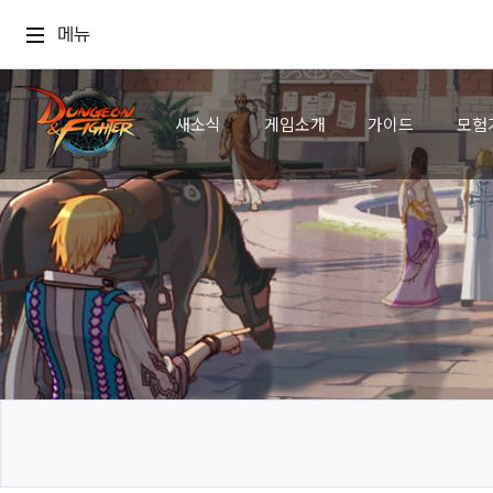
메뉴
새소식
게임소개
가이드
모험