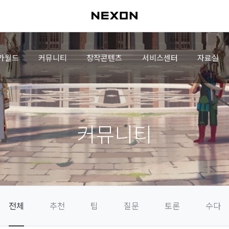
가월드
커뮤니티
창작콘텐츠
서비스센터
자료실
커뮤니티
전체
추천
팁
질문
토론
수다